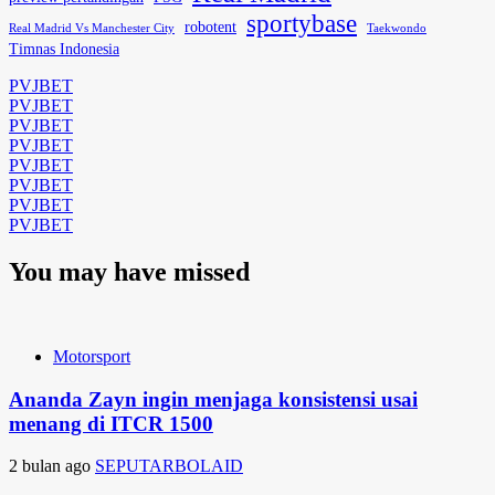
sportybase
robotent
Real Madrid Vs Manchester City
Taekwondo
Timnas Indonesia
PVJBET
PVJBET
PVJBET
PVJBET
PVJBET
PVJBET
PVJBET
PVJBET
You may have missed
Motorsport
Ananda Zayn ingin menjaga konsistensi usai
menang di ITCR 1500
2 bulan ago
SEPUTARBOLAID