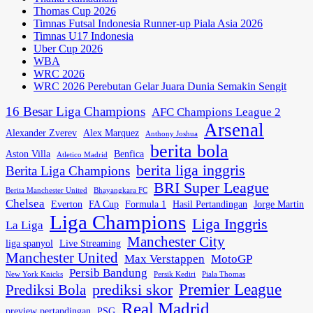
Thomas Cup 2026
Timnas Futsal Indonesia Runner-up Piala Asia 2026
Timnas U17 Indonesia
Uber Cup 2026
WBA
WRC 2026
WRC 2026 Perebutan Gelar Juara Dunia Semakin Sengit
16 Besar Liga Champions
AFC Champions League 2
Arsenal
Alexander Zverev
Alex Marquez
Anthony Joshua
berita bola
Aston Villa
Benfica
Atletico Madrid
berita liga inggris
Berita Liga Champions
BRI Super League
Berita Manchester United
Bhayangkara FC
Chelsea
Everton
FA Cup
Formula 1
Hasil Pertandingan
Jorge Martin
Liga Champions
Liga Inggris
La Liga
Manchester City
liga spanyol
Live Streaming
Manchester United
Max Verstappen
MotoGP
Persib Bandung
New York Knicks
Persik Kediri
Piala Thomas
Premier League
prediksi skor
Prediksi Bola
Real Madrid
preview pertandingan
PSG