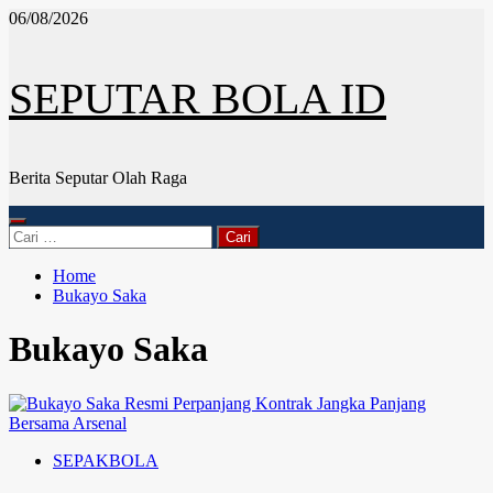
Skip
06/08/2026
to
content
SEPUTAR BOLA ID
Berita Seputar Olah Raga
Primary
Cari
Menu
untuk:
Home
Bukayo Saka
Bukayo Saka
SEPAKBOLA