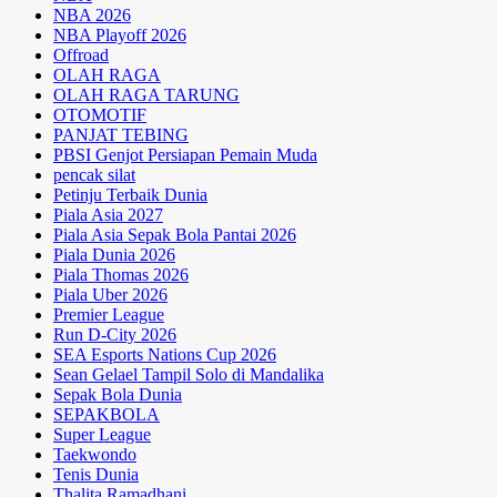
NBA 2026
NBA Playoff 2026
Offroad
OLAH RAGA
OLAH RAGA TARUNG
OTOMOTIF
PANJAT TEBING
PBSI Genjot Persiapan Pemain Muda
pencak silat
Petinju Terbaik Dunia
Piala Asia 2027
Piala Asia Sepak Bola Pantai 2026
Piala Dunia 2026
Piala Thomas 2026
Piala Uber 2026
Premier League
Run D-City 2026
SEA Esports Nations Cup 2026
Sean Gelael Tampil Solo di Mandalika
Sepak Bola Dunia
SEPAKBOLA
Super League
Taekwondo
Tenis Dunia
Thalita Ramadhani