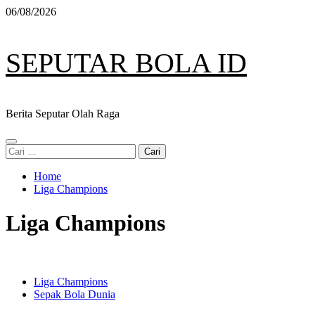
Skip
06/08/2026
to
content
SEPUTAR BOLA ID
Berita Seputar Olah Raga
Primary
Cari
Menu
untuk:
Home
Liga Champions
Liga Champions
Liga Champions
Sepak Bola Dunia