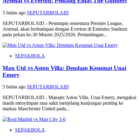
Arsenal vs Everton: Peluang Emas The Gunners
5 bulan ago
SEPUTARBOLAID
SEPUTARBOLAID - Pemimpin sementara Premier League,
Arsenal, akan berhadapan dengan Everton di Emirates Stadium
pada pekan ke-30 Musim 2025/2026. Pertandingan...
SEPAKBOLA
Man Utd vs Aston Villa: Dendam Kesumat Unai
Emery
5 bulan ago
SEPUTARBOLAID
SEPUTARBOLAID - Manajer Aston Villa, Unai Emery, mengakui
masih menyimpan rasa sakit menjelang kunjungan penting ke
markas Manchester United pada...
SEPAKBOLA