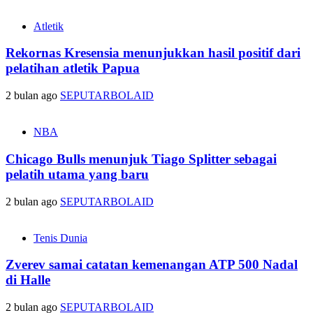
Atletik
Rekornas Kresensia menunjukkan hasil positif dari
pelatihan atletik Papua
2 bulan ago
SEPUTARBOLAID
NBA
Chicago Bulls menunjuk Tiago Splitter sebagai
pelatih utama yang baru
2 bulan ago
SEPUTARBOLAID
Tenis Dunia
Zverev samai catatan kemenangan ATP 500 Nadal
di Halle
2 bulan ago
SEPUTARBOLAID