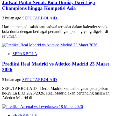
Jadwal Padat Sepak Bola Dunia, Dari Liga
Champions hingga Kompetisi Asia
3 bulan ago
SEPUTARBOLAID
Hari ini menjadi salah satu jadwal terpadat dalam kalender sepak
bola dunia dengan berbagai pertandingan penting yang digelar di
sejumlah...
SEPAKBOLA
Prediksi Real Madrid vs Atletico Madrid 23 Maret
2026
5 bulan ago
SEPUTARBOLAID
SEPUTARBOLAID - Derbi Madrid kembali digelar pada pekan
ke-29 La Liga 2025/2026. Real Madrid akan bertanding melawan
Atletico Madrid di...
SEPAKBOLA