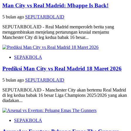
Man City vs Real Madrid: Mbappe Is Back!
5 bulan ago
SEPUTARBOLAID
SEPUTARBOLAID - Real Madrid memperoleh berita yang
menggembirakan menjelang pertarungan krusial menjamu
Manchester City di leg kedua babak 16 besar...
SEPAKBOLA
Prediksi Man City vs Real Madrid 18 Maret 2026
5 bulan ago
SEPUTARBOLAID
SEPUTARBOLAID - Manchester City akan bertemu Real Madrid
di leg kedua babak 16 besar Liga Champions 2025/2026 yang akan
diadakan...
SEPAKBOLA