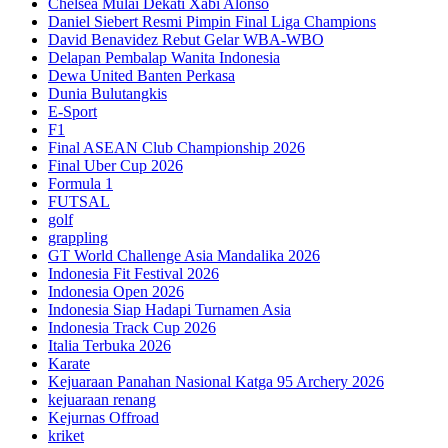
Chelsea Mulai Dekati Xabi Alonso
Daniel Siebert Resmi Pimpin Final Liga Champions
David Benavidez Rebut Gelar WBA-WBO
Delapan Pembalap Wanita Indonesia
Dewa United Banten Perkasa
Dunia Bulutangkis
E-Sport
F1
Final ASEAN Club Championship 2026
Final Uber Cup 2026
Formula 1
FUTSAL
golf
grappling
GT World Challenge Asia Mandalika 2026
Indonesia Fit Festival 2026
Indonesia Open 2026
Indonesia Siap Hadapi Turnamen Asia
Indonesia Track Cup 2026
Italia Terbuka 2026
Karate
Kejuaraan Panahan Nasional Katga 95 Archery 2026
kejuaraan renang
Kejurnas Offroad
kriket