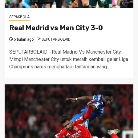
SEPAKBOLA
Real Madrid vs Man City 3-0
5 bulan ago
SEPUTARBOLAID
SEPUTARBOLAID - Real Madrid Vs Manchester City,
Mimpi Manchester City untuk meraih kembali gelar Liga
Champions harus menghadapi tantangan yang...