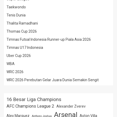
Taekwondo
Tenis Dunia
Thalita Ramadhani
Thomas Cup 2026
Timnas Futsal Indonesia Runner-up Piala Asia 2026
Timnas U17 Indonesia
Uber Cup 2026
WBA
WRC 2026
WRC 2026 Perebutan Gelar Juara Dunia Semakin Sengit
16 Besar Liga Champions
AFC Champions League 2
Alexander Zverev
Arsenal
Alex Marquez
Aston Villa
Anthony Joshua