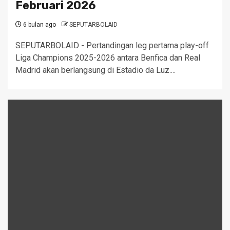
Februari 2026
6 bulan ago
SEPUTARBOLAID
SEPUTARBOLAID - Pertandingan leg pertama play-off
Liga Champions 2025-2026 antara Benfica dan Real
Madrid akan berlangsung di Estadio da Luz....