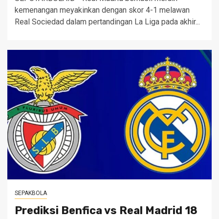
kemenangan meyakinkan dengan skor 4-1 melawan
Real Sociedad dalam pertandingan La Liga pada akhir...
SEPAKBOLA
Prediksi Benfica vs Real Madrid 18