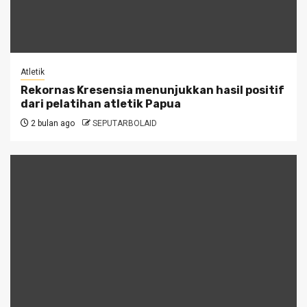
Atletik
Rekornas Kresensia menunjukkan hasil positif
dari pelatihan atletik Papua
2 bulan ago
SEPUTARBOLAID