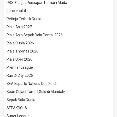
PBSI Genjot Persiapan Pemain Muda
pencak silat
Petinju Terbaik Dunia
Piala Asia 2027
Piala Asia Sepak Bola Pantai 2026
Piala Dunia 2026
Piala Thomas 2026
Piala Uber 2026
Premier League
Run D-City 2026
SEA Esports Nations Cup 2026
Sean Gelael Tampil Solo di Mandalika
Sepak Bola Dunia
SEPAKBOLA
Super League