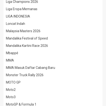
Liga Champions 2026
Liga Eropa Memanas
LIGA INDONESIA
Loncat Indah
Malaysia Masters 2026
Mandalika Festival of Speed
Mandalika Kartini Race 2026
Mbappé
MMA
MMA Masuk Daftar Cabang Baru
Monster Truck Rally 2026
MOTO GP
Moto2
Moto3
MotoGP & Formula 1