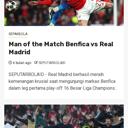
SEPAKBOLA
Man of the Match Benfica vs Real
Madrid
6 bulan ago
SEPUTARBOLAID
SEPUTARBOLAID - Real Madrid berhasil meraih
kemenangan krusial saat mengunjungi markas Benfica
dalam leg pertama play-off 16 Besar Liga Champions...