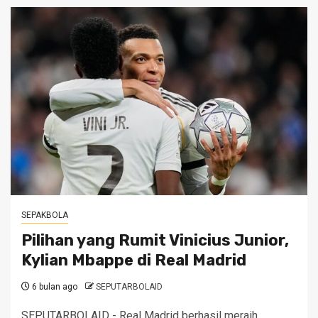
SEPAKBOLA
Pilihan yang Rumit Vinicius Junior,
Kylian Mbappe di Real Madrid
6 bulan ago
SEPUTARBOLAID
SEPUTARBOLAID - Real Madrid berhasil meraih