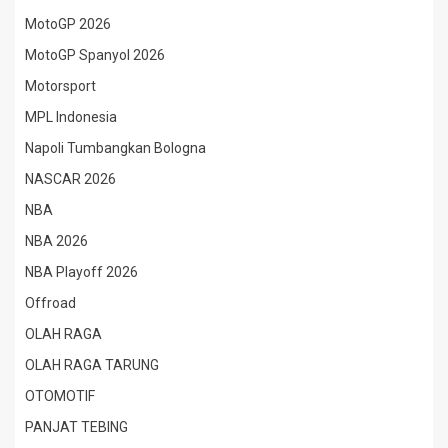
MotoGP 2026
MotoGP Spanyol 2026
Motorsport
MPL Indonesia
Napoli Tumbangkan Bologna
NASCAR 2026
NBA
NBA 2026
NBA Playoff 2026
Offroad
OLAH RAGA
OLAH RAGA TARUNG
OTOMOTIF
PANJAT TEBING