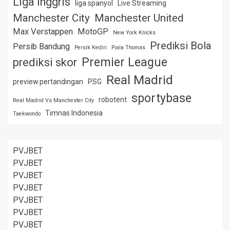
Liga Inggris
liga spanyol
Live Streaming
Manchester City
Manchester United
Max Verstappen
MotoGP
New York Knicks
Prediksi Bola
Persib Bandung
Persik Kediri
Piala Thomas
Premier League
prediksi skor
Real Madrid
preview pertandingan
PSG
sportybase
robotent
Real Madrid Vs Manchester City
Timnas Indonesia
Taekwondo
PVJBET
PVJBET
PVJBET
PVJBET
PVJBET
PVJBET
PVJBET