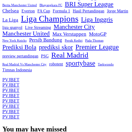
BRI Super League
Berita Manchester United
Bhayangkara FC
Chelsea
Everton
FA Cup
Formula 1
Hasil Pertandingan
Jorge Martin
Liga Champions
Liga Inggris
La Liga
Manchester City
liga spanyol
Live Streaming
Manchester United
Max Verstappen
MotoGP
Persib Bandung
New York Knicks
Persik Kediri
Piala Thomas
Premier League
prediksi skor
Prediksi Bola
Real Madrid
preview pertandingan
PSG
sportybase
robotent
Real Madrid Vs Manchester City
Taekwondo
Timnas Indonesia
PVJBET
PVJBET
PVJBET
PVJBET
PVJBET
PVJBET
PVJBET
PVJBET
You may have missed