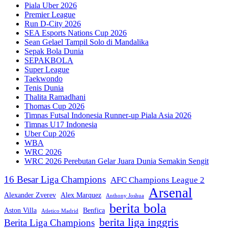
Piala Uber 2026
Premier League
Run D-City 2026
SEA Esports Nations Cup 2026
Sean Gelael Tampil Solo di Mandalika
Sepak Bola Dunia
SEPAKBOLA
Super League
Taekwondo
Tenis Dunia
Thalita Ramadhani
Thomas Cup 2026
Timnas Futsal Indonesia Runner-up Piala Asia 2026
Timnas U17 Indonesia
Uber Cup 2026
WBA
WRC 2026
WRC 2026 Perebutan Gelar Juara Dunia Semakin Sengit
16 Besar Liga Champions
AFC Champions League 2
Arsenal
Alexander Zverev
Alex Marquez
Anthony Joshua
berita bola
Aston Villa
Benfica
Atletico Madrid
berita liga inggris
Berita Liga Champions