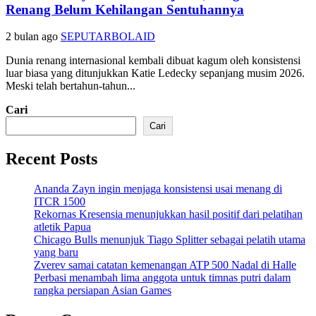
Renang Belum Kehilangan Sentuhannya
2 bulan ago
SEPUTARBOLAID
Dunia renang internasional kembali dibuat kagum oleh konsistensi
luar biasa yang ditunjukkan Katie Ledecky sepanjang musim 2026.
Meski telah bertahun-tahun...
Cari
Cari
Recent Posts
Ananda Zayn ingin menjaga konsistensi usai menang di
ITCR 1500
Rekornas Kresensia menunjukkan hasil positif dari pelatihan
atletik Papua
Chicago Bulls menunjuk Tiago Splitter sebagai pelatih utama
yang baru
Zverev samai catatan kemenangan ATP 500 Nadal di Halle
Perbasi menambah lima anggota untuk timnas putri dalam
rangka persiapan Asian Games