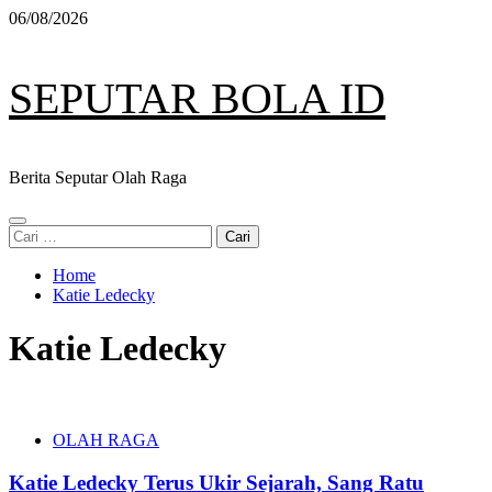
Skip
06/08/2026
to
content
SEPUTAR BOLA ID
Berita Seputar Olah Raga
Primary
Cari
Menu
untuk:
Home
Katie Ledecky
Katie Ledecky
OLAH RAGA
Katie Ledecky Terus Ukir Sejarah, Sang Ratu