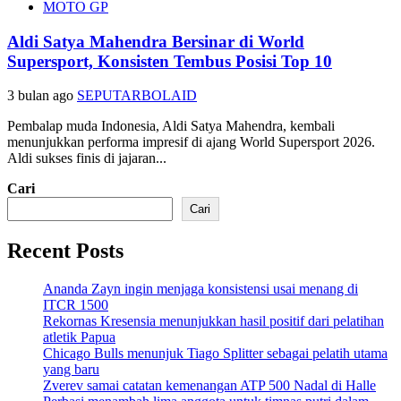
MOTO GP
Aldi Satya Mahendra Bersinar di World
Supersport, Konsisten Tembus Posisi Top 10
3 bulan ago
SEPUTARBOLAID
Pembalap muda Indonesia, Aldi Satya Mahendra, kembali
menunjukkan performa impresif di ajang World Supersport 2026.
Aldi sukses finis di jajaran...
Cari
Cari
Recent Posts
Ananda Zayn ingin menjaga konsistensi usai menang di
ITCR 1500
Rekornas Kresensia menunjukkan hasil positif dari pelatihan
atletik Papua
Chicago Bulls menunjuk Tiago Splitter sebagai pelatih utama
yang baru
Zverev samai catatan kemenangan ATP 500 Nadal di Halle