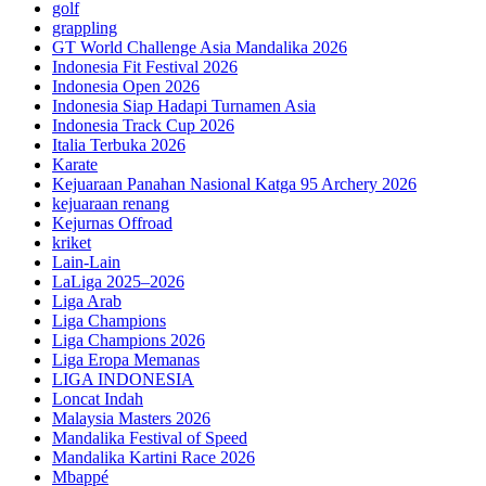
golf
grappling
GT World Challenge Asia Mandalika 2026
Indonesia Fit Festival 2026
Indonesia Open 2026
Indonesia Siap Hadapi Turnamen Asia
Indonesia Track Cup 2026
Italia Terbuka 2026
Karate
Kejuaraan Panahan Nasional Katga 95 Archery 2026
kejuaraan renang
Kejurnas Offroad
kriket
Lain-Lain
LaLiga 2025–2026
Liga Arab
Liga Champions
Liga Champions 2026
Liga Eropa Memanas
LIGA INDONESIA
Loncat Indah
Malaysia Masters 2026
Mandalika Festival of Speed
Mandalika Kartini Race 2026
Mbappé