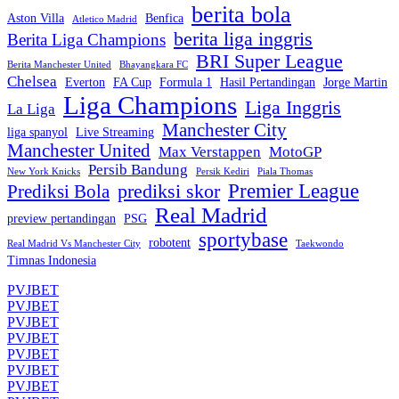
berita bola
Aston Villa
Benfica
Atletico Madrid
berita liga inggris
Berita Liga Champions
BRI Super League
Berita Manchester United
Bhayangkara FC
Chelsea
Everton
FA Cup
Formula 1
Hasil Pertandingan
Jorge Martin
Liga Champions
Liga Inggris
La Liga
Manchester City
liga spanyol
Live Streaming
Manchester United
Max Verstappen
MotoGP
Persib Bandung
New York Knicks
Persik Kediri
Piala Thomas
Premier League
prediksi skor
Prediksi Bola
Real Madrid
preview pertandingan
PSG
sportybase
robotent
Real Madrid Vs Manchester City
Taekwondo
Timnas Indonesia
PVJBET
PVJBET
PVJBET
PVJBET
PVJBET
PVJBET
PVJBET