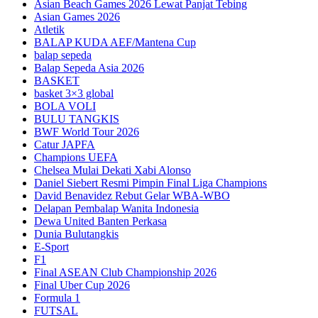
Asian Beach Games 2026 Lewat Panjat Tebing
Asian Games 2026
Atletik
BALAP KUDA AEF/Mantena Cup
balap sepeda
Balap Sepeda Asia 2026
BASKET
basket 3×3 global
BOLA VOLI
BULU TANGKIS
BWF World Tour 2026
Catur JAPFA
Champions UEFA
Chelsea Mulai Dekati Xabi Alonso
Daniel Siebert Resmi Pimpin Final Liga Champions
David Benavidez Rebut Gelar WBA-WBO
Delapan Pembalap Wanita Indonesia
Dewa United Banten Perkasa
Dunia Bulutangkis
E-Sport
F1
Final ASEAN Club Championship 2026
Final Uber Cup 2026
Formula 1
FUTSAL