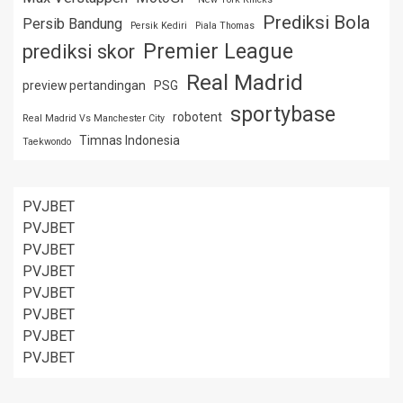
Prediksi Bola
Persib Bandung
Persik Kediri
Piala Thomas
Premier League
prediksi skor
Real Madrid
preview pertandingan
PSG
sportybase
robotent
Real Madrid Vs Manchester City
Timnas Indonesia
Taekwondo
PVJBET
PVJBET
PVJBET
PVJBET
PVJBET
PVJBET
PVJBET
PVJBET