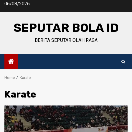
Skip
06/08/2026
to
content
SEPUTAR BOLA ID
BERITA SEPUTAR OLAH RAGA
Home
Karate
Karate