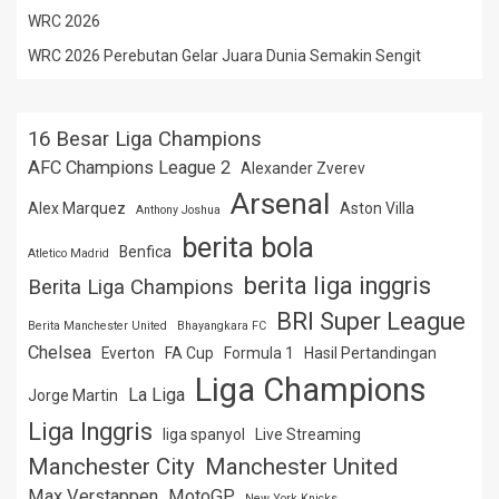
WRC 2026
WRC 2026 Perebutan Gelar Juara Dunia Semakin Sengit
16 Besar Liga Champions
AFC Champions League 2
Alexander Zverev
Arsenal
Alex Marquez
Aston Villa
Anthony Joshua
berita bola
Benfica
Atletico Madrid
berita liga inggris
Berita Liga Champions
BRI Super League
Berita Manchester United
Bhayangkara FC
Chelsea
Everton
FA Cup
Formula 1
Hasil Pertandingan
Liga Champions
La Liga
Jorge Martin
Liga Inggris
liga spanyol
Live Streaming
Manchester City
Manchester United
Max Verstappen
MotoGP
New York Knicks