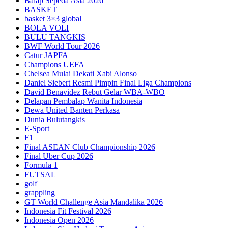
Balap Sepeda Asia 2026
BASKET
basket 3×3 global
BOLA VOLI
BULU TANGKIS
BWF World Tour 2026
Catur JAPFA
Champions UEFA
Chelsea Mulai Dekati Xabi Alonso
Daniel Siebert Resmi Pimpin Final Liga Champions
David Benavidez Rebut Gelar WBA-WBO
Delapan Pembalap Wanita Indonesia
Dewa United Banten Perkasa
Dunia Bulutangkis
E-Sport
F1
Final ASEAN Club Championship 2026
Final Uber Cup 2026
Formula 1
FUTSAL
golf
grappling
GT World Challenge Asia Mandalika 2026
Indonesia Fit Festival 2026
Indonesia Open 2026