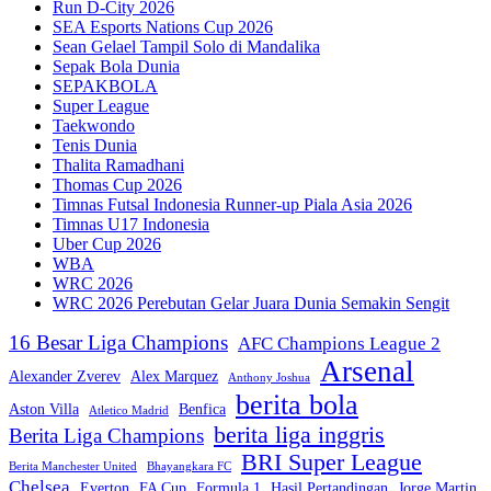
Run D-City 2026
SEA Esports Nations Cup 2026
Sean Gelael Tampil Solo di Mandalika
Sepak Bola Dunia
SEPAKBOLA
Super League
Taekwondo
Tenis Dunia
Thalita Ramadhani
Thomas Cup 2026
Timnas Futsal Indonesia Runner-up Piala Asia 2026
Timnas U17 Indonesia
Uber Cup 2026
WBA
WRC 2026
WRC 2026 Perebutan Gelar Juara Dunia Semakin Sengit
16 Besar Liga Champions
AFC Champions League 2
Arsenal
Alexander Zverev
Alex Marquez
Anthony Joshua
berita bola
Aston Villa
Benfica
Atletico Madrid
berita liga inggris
Berita Liga Champions
BRI Super League
Berita Manchester United
Bhayangkara FC
Chelsea
Everton
FA Cup
Formula 1
Hasil Pertandingan
Jorge Martin