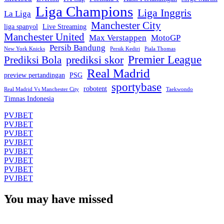
Liga Champions
Liga Inggris
La Liga
Manchester City
liga spanyol
Live Streaming
Manchester United
Max Verstappen
MotoGP
Persib Bandung
New York Knicks
Persik Kediri
Piala Thomas
Premier League
prediksi skor
Prediksi Bola
Real Madrid
preview pertandingan
PSG
sportybase
robotent
Real Madrid Vs Manchester City
Taekwondo
Timnas Indonesia
PVJBET
PVJBET
PVJBET
PVJBET
PVJBET
PVJBET
PVJBET
PVJBET
You may have missed