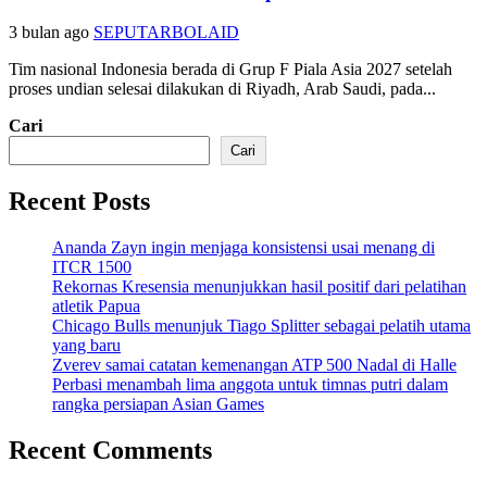
3 bulan ago
SEPUTARBOLAID
Tim nasional Indonesia berada di Grup F Piala Asia 2027 setelah
proses undian selesai dilakukan di Riyadh, Arab Saudi, pada...
Cari
Cari
Recent Posts
Ananda Zayn ingin menjaga konsistensi usai menang di
ITCR 1500
Rekornas Kresensia menunjukkan hasil positif dari pelatihan
atletik Papua
Chicago Bulls menunjuk Tiago Splitter sebagai pelatih utama
yang baru
Zverev samai catatan kemenangan ATP 500 Nadal di Halle
Perbasi menambah lima anggota untuk timnas putri dalam
rangka persiapan Asian Games
Recent Comments