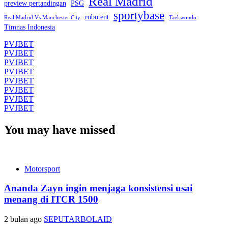
Real Madrid
preview pertandingan
PSG
sportybase
robotent
Real Madrid Vs Manchester City
Taekwondo
Timnas Indonesia
PVJBET
PVJBET
PVJBET
PVJBET
PVJBET
PVJBET
PVJBET
PVJBET
You may have missed
Motorsport
Ananda Zayn ingin menjaga konsistensi usai
menang di ITCR 1500
2 bulan ago
SEPUTARBOLAID