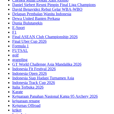
Chelsea Mulai Dekati Xabi Alonso
Daniel Siebert Resmi Pimpin Final Liga Champions
David Benavidez Rebut Gelar WBA-WBO
Delapan Pembalap Wanita Indonesia
Dewa United Banten Perkasa
Dunia Bulutangkis
E-Sport
F1
Final ASEAN Club Championship 2026
Final Uber Cup 2026
Formula 1
FUTSAL
golf
grappling
GT World Challenge Asia Mandalika 2026
Indonesia Fit Festival 2026
Indonesia Open 2026
Indonesia Siap Hadapi Turnamen Asia
Indonesia Track Cup 2026
Italia Terbuka 2026
Karate
Kejuaraan Panahan Nasional Katga 95 Archery 2026
kejuaraan renang
Kejurnas Offroad
kriket