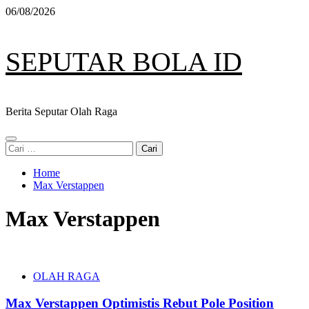
Skip
06/08/2026
to
content
SEPUTAR BOLA ID
Berita Seputar Olah Raga
Primary
Cari
Menu
untuk:
Home
Max Verstappen
Max Verstappen
OLAH RAGA
Max Verstappen Optimistis Rebut Pole Position