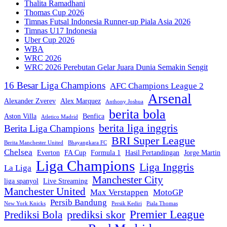
Thalita Ramadhani
Thomas Cup 2026
Timnas Futsal Indonesia Runner-up Piala Asia 2026
Timnas U17 Indonesia
Uber Cup 2026
WBA
WRC 2026
WRC 2026 Perebutan Gelar Juara Dunia Semakin Sengit
16 Besar Liga Champions
AFC Champions League 2
Arsenal
Alexander Zverev
Alex Marquez
Anthony Joshua
berita bola
Aston Villa
Benfica
Atletico Madrid
berita liga inggris
Berita Liga Champions
BRI Super League
Berita Manchester United
Bhayangkara FC
Chelsea
Everton
FA Cup
Formula 1
Hasil Pertandingan
Jorge Martin
Liga Champions
Liga Inggris
La Liga
Manchester City
liga spanyol
Live Streaming
Manchester United
Max Verstappen
MotoGP
Persib Bandung
New York Knicks
Persik Kediri
Piala Thomas
Premier League
prediksi skor
Prediksi Bola