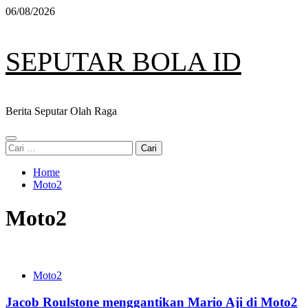
Skip
06/08/2026
to
content
SEPUTAR BOLA ID
Berita Seputar Olah Raga
Primary
Cari
Menu
untuk:
Home
Moto2
Moto2
Moto2
Jacob Roulstone menggantikan Mario Aji di Moto2