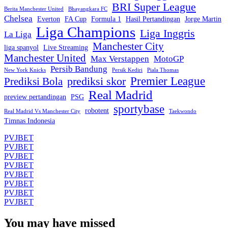
BRI Super League
Berita Manchester United
Bhayangkara FC
Chelsea
Everton
FA Cup
Formula 1
Hasil Pertandingan
Jorge Martin
Liga Champions
Liga Inggris
La Liga
Manchester City
liga spanyol
Live Streaming
Manchester United
Max Verstappen
MotoGP
Persib Bandung
New York Knicks
Persik Kediri
Piala Thomas
Premier League
prediksi skor
Prediksi Bola
Real Madrid
preview pertandingan
PSG
sportybase
robotent
Real Madrid Vs Manchester City
Taekwondo
Timnas Indonesia
PVJBET
PVJBET
PVJBET
PVJBET
PVJBET
PVJBET
PVJBET
PVJBET
You may have missed