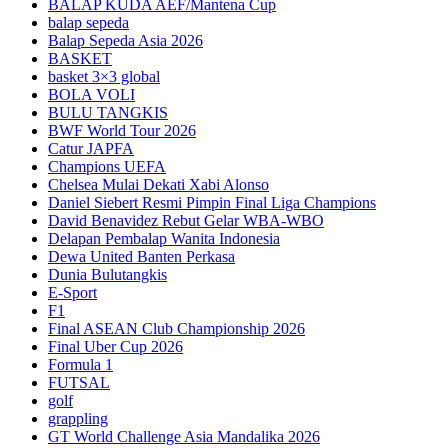
BALAP KUDA AEF/Mantena Cup
balap sepeda
Balap Sepeda Asia 2026
BASKET
basket 3×3 global
BOLA VOLI
BULU TANGKIS
BWF World Tour 2026
Catur JAPFA
Champions UEFA
Chelsea Mulai Dekati Xabi Alonso
Daniel Siebert Resmi Pimpin Final Liga Champions
David Benavidez Rebut Gelar WBA-WBO
Delapan Pembalap Wanita Indonesia
Dewa United Banten Perkasa
Dunia Bulutangkis
E-Sport
F1
Final ASEAN Club Championship 2026
Final Uber Cup 2026
Formula 1
FUTSAL
golf
grappling
GT World Challenge Asia Mandalika 2026