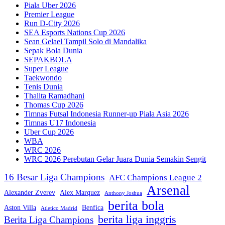
Piala Uber 2026
Premier League
Run D-City 2026
SEA Esports Nations Cup 2026
Sean Gelael Tampil Solo di Mandalika
Sepak Bola Dunia
SEPAKBOLA
Super League
Taekwondo
Tenis Dunia
Thalita Ramadhani
Thomas Cup 2026
Timnas Futsal Indonesia Runner-up Piala Asia 2026
Timnas U17 Indonesia
Uber Cup 2026
WBA
WRC 2026
WRC 2026 Perebutan Gelar Juara Dunia Semakin Sengit
16 Besar Liga Champions
AFC Champions League 2
Arsenal
Alexander Zverev
Alex Marquez
Anthony Joshua
berita bola
Aston Villa
Benfica
Atletico Madrid
berita liga inggris
Berita Liga Champions