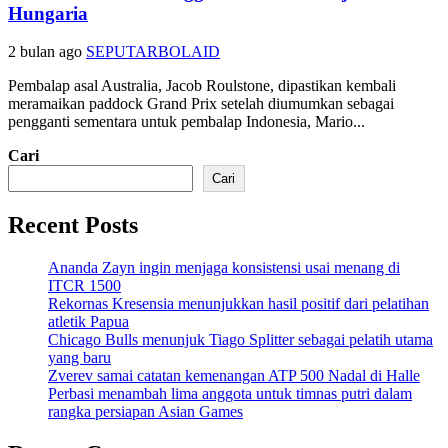
Hungaria
2 bulan ago
SEPUTARBOLAID
Pembalap asal Australia, Jacob Roulstone, dipastikan kembali
meramaikan paddock Grand Prix setelah diumumkan sebagai
pengganti sementara untuk pembalap Indonesia, Mario...
Cari
Cari
Recent Posts
Ananda Zayn ingin menjaga konsistensi usai menang di
ITCR 1500
Rekornas Kresensia menunjukkan hasil positif dari pelatihan
atletik Papua
Chicago Bulls menunjuk Tiago Splitter sebagai pelatih utama
yang baru
Zverev samai catatan kemenangan ATP 500 Nadal di Halle
Perbasi menambah lima anggota untuk timnas putri dalam
rangka persiapan Asian Games