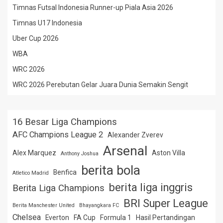
Timnas Futsal Indonesia Runner-up Piala Asia 2026
Timnas U17 Indonesia
Uber Cup 2026
WBA
WRC 2026
WRC 2026 Perebutan Gelar Juara Dunia Semakin Sengit
16 Besar Liga Champions
AFC Champions League 2
Alexander Zverev
Arsenal
Alex Marquez
Aston Villa
Anthony Joshua
berita bola
Benfica
Atletico Madrid
berita liga inggris
Berita Liga Champions
BRI Super League
Berita Manchester United
Bhayangkara FC
Chelsea
Everton
FA Cup
Formula 1
Hasil Pertandingan