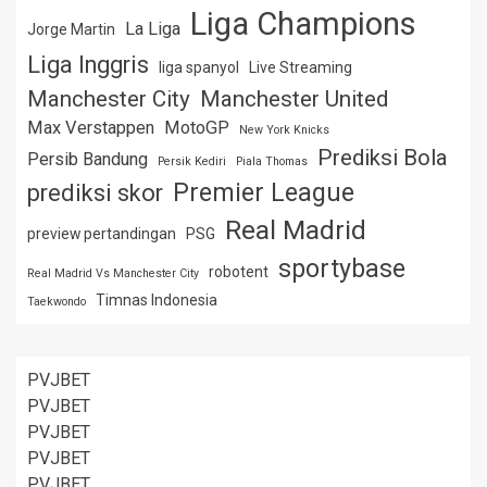
Liga Champions
La Liga
Jorge Martin
Liga Inggris
liga spanyol
Live Streaming
Manchester City
Manchester United
Max Verstappen
MotoGP
New York Knicks
Prediksi Bola
Persib Bandung
Persik Kediri
Piala Thomas
Premier League
prediksi skor
Real Madrid
preview pertandingan
PSG
sportybase
robotent
Real Madrid Vs Manchester City
Timnas Indonesia
Taekwondo
PVJBET
PVJBET
PVJBET
PVJBET
PVJBET