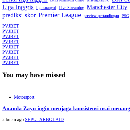
Berita Manchester United
Bhayangkara FC
Liga Inggris
Manchester City
liga spanyol
Live Streaming
Premier League
prediksi skor
preview pertandingan
PSG
PVJBET
PVJBET
PVJBET
PVJBET
PVJBET
PVJBET
PVJBET
PVJBET
You may have missed
Motorsport
Ananda Zayn ingin menjaga konsistensi usai menan
2 bulan ago
SEPUTARBOLAID