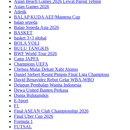
Asian Beach Games 2026 Lewat Panjat Tebing
Asian Games 2026
Atletik
BALAP KUDA AEF/Mantena Cup
balap sepeda
Balap Sepeda Asia 2026
BASKET
basket 3×3 global
BOLA VOLI
BULU TANGKIS
BWF World Tour 2026
Catur JAPFA
Champions UEFA
Chelsea Mulai Dekati Xabi Alonso
Daniel Siebert Resmi Pimpin Final Liga Champions
David Benavidez Rebut Gelar WBA-WBO
Delapan Pembalap Wanita Indonesia
Dewa United Banten Perkasa
Dunia Bulutangkis
E-Sport
F1
Final ASEAN Club Championship 2026
Final Uber Cup 2026
Formula 1
FUTSAL