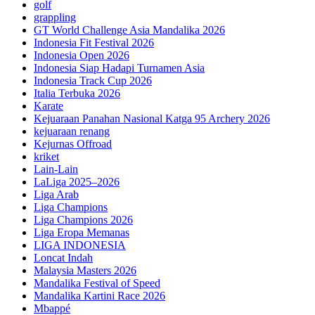
golf
grappling
GT World Challenge Asia Mandalika 2026
Indonesia Fit Festival 2026
Indonesia Open 2026
Indonesia Siap Hadapi Turnamen Asia
Indonesia Track Cup 2026
Italia Terbuka 2026
Karate
Kejuaraan Panahan Nasional Katga 95 Archery 2026
kejuaraan renang
Kejurnas Offroad
kriket
Lain-Lain
LaLiga 2025–2026
Liga Arab
Liga Champions
Liga Champions 2026
Liga Eropa Memanas
LIGA INDONESIA
Loncat Indah
Malaysia Masters 2026
Mandalika Festival of Speed
Mandalika Kartini Race 2026
Mbappé