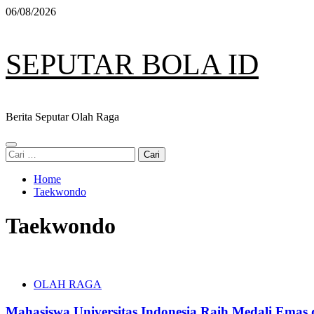
Skip
06/08/2026
to
content
SEPUTAR BOLA ID
Berita Seputar Olah Raga
Primary
Cari
Menu
untuk:
Home
Taekwondo
Taekwondo
OLAH RAGA
Mahasiswa Universitas Indonesia Raih Medali Emas 