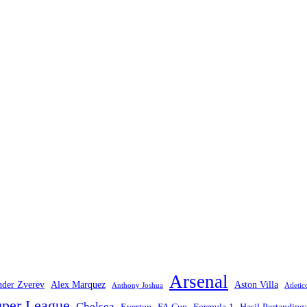
Arsenal
nder Zverev
Alex Marquez
Aston Villa
Anthony Joshua
Atleti
per League
Chelsea