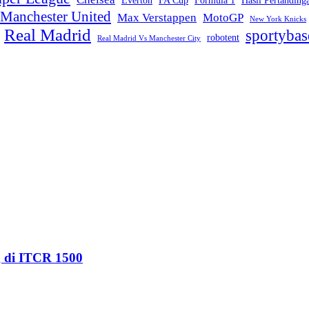
Everton
FA Cup
Formula 1
Hasil Pertanding
Manchester United
Max Verstappen
MotoGP
New York Knicks
Real Madrid
sportybas
robotent
Real Madrid Vs Manchester City
g di ITCR 1500