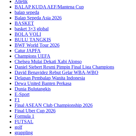
Atletik
BALAP KUDA AEF/Mantena Cup
balap sepeda
Balap Sepeda Asia 2026
BASKET
basket 3×3 global
BOLA VOLI
BULU TANGKIS
BWF World Tour 2026
Catur JAPFA
Champions UEFA
Chelsea Mulai Dekati Xabi Alonso
Daniel Siebert Resmi Pimpin Final Liga Champions
David Benavidez Rebut Gelar WBA-WBO
Delapan Pembalap Wanita Indonesia
Dewa United Banten Perkasa
Dunia Bulutangkis
E-Sport
F1
Final ASEAN Club Championship 2026
Final Uber Cup 2026
Formula 1
FUTSAL
golf
grappling