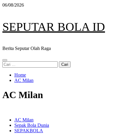
Skip
06/08/2026
to
content
SEPUTAR BOLA ID
Berita Seputar Olah Raga
Primary
Cari
Menu
untuk:
Home
AC Milan
AC Milan
AC Milan
Sepak Bola Dunia
SEPAKBOLA