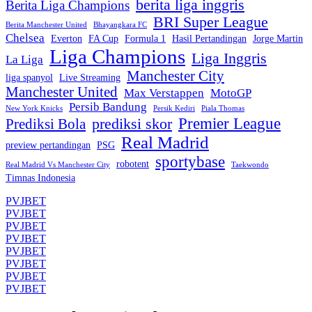
berita liga inggris
Berita Liga Champions
BRI Super League
Berita Manchester United
Bhayangkara FC
Chelsea
Everton
FA Cup
Formula 1
Hasil Pertandingan
Jorge Martin
Liga Champions
Liga Inggris
La Liga
Manchester City
liga spanyol
Live Streaming
Manchester United
Max Verstappen
MotoGP
Persib Bandung
New York Knicks
Persik Kediri
Piala Thomas
Premier League
prediksi skor
Prediksi Bola
Real Madrid
preview pertandingan
PSG
sportybase
robotent
Real Madrid Vs Manchester City
Taekwondo
Timnas Indonesia
PVJBET
PVJBET
PVJBET
PVJBET
PVJBET
PVJBET
PVJBET
PVJBET