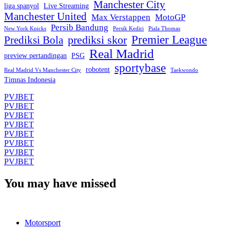
Manchester City
liga spanyol
Live Streaming
Manchester United
Max Verstappen
MotoGP
Persib Bandung
New York Knicks
Persik Kediri
Piala Thomas
Premier League
prediksi skor
Prediksi Bola
Real Madrid
preview pertandingan
PSG
sportybase
robotent
Real Madrid Vs Manchester City
Taekwondo
Timnas Indonesia
PVJBET
PVJBET
PVJBET
PVJBET
PVJBET
PVJBET
PVJBET
PVJBET
You may have missed
Motorsport