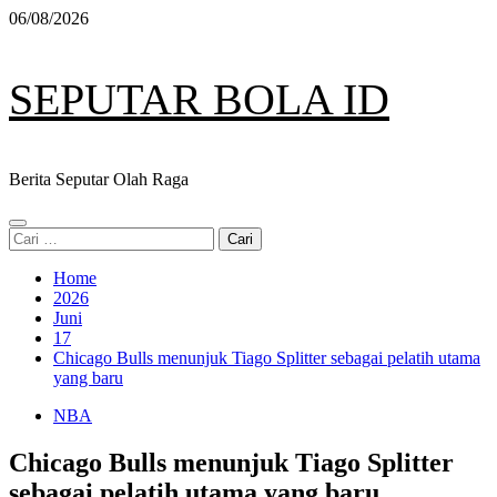
Skip
06/08/2026
to
content
SEPUTAR BOLA ID
Berita Seputar Olah Raga
Primary
Cari
Menu
untuk:
Home
2026
Juni
17
Chicago Bulls menunjuk Tiago Splitter sebagai pelatih utama
yang baru
NBA
Chicago Bulls menunjuk Tiago Splitter
sebagai pelatih utama yang baru