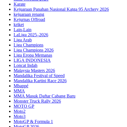
Karate
Kejuaraan Panahan Nasional Katga 95 Archery 2026
kejuaraan renang
Kejurnas Offroad
kriket
Lain-Lain
LaLiga 2025–2026
Liga Arab
Liga Champions
Liga Champions 2026
Liga Eropa Memanas
LIGA INDONESIA
Loncat Indah
Malaysia Masters 2026
Mandalika Festival of Speed
Mandalika Kartini Race 2026
Mbappé
MMA
MMA Masuk Daftar Cabang Baru
Monster Truck Rally 2026
MOTO GP
Moto2
Moto3
MotoGP & Formula 1
MotoGP 2026