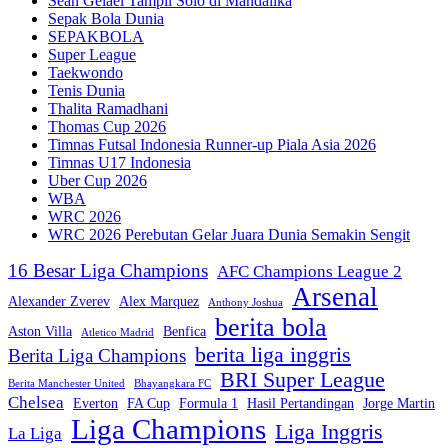
Sean Gelael Tampil Solo di Mandalika
Sepak Bola Dunia
SEPAKBOLA
Super League
Taekwondo
Tenis Dunia
Thalita Ramadhani
Thomas Cup 2026
Timnas Futsal Indonesia Runner-up Piala Asia 2026
Timnas U17 Indonesia
Uber Cup 2026
WBA
WRC 2026
WRC 2026 Perebutan Gelar Juara Dunia Semakin Sengit
16 Besar Liga Champions
AFC Champions League 2
Arsenal
Alexander Zverev
Alex Marquez
Anthony Joshua
berita bola
Aston Villa
Benfica
Atletico Madrid
berita liga inggris
Berita Liga Champions
BRI Super League
Berita Manchester United
Bhayangkara FC
Chelsea
Everton
FA Cup
Formula 1
Hasil Pertandingan
Jorge Martin
Liga Champions
Liga Inggris
La Liga