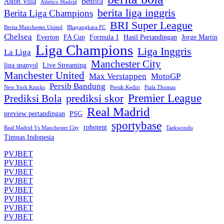
Aston Villa
Benfica
Atletico Madrid
berita liga inggris
Berita Liga Champions
BRI Super League
Berita Manchester United
Bhayangkara FC
Chelsea
Everton
FA Cup
Formula 1
Hasil Pertandingan
Jorge Martin
Liga Champions
Liga Inggris
La Liga
Manchester City
liga spanyol
Live Streaming
Manchester United
Max Verstappen
MotoGP
Persib Bandung
New York Knicks
Persik Kediri
Piala Thomas
Premier League
prediksi skor
Prediksi Bola
Real Madrid
preview pertandingan
PSG
sportybase
robotent
Real Madrid Vs Manchester City
Taekwondo
Timnas Indonesia
PVJBET
PVJBET
PVJBET
PVJBET
PVJBET
PVJBET
PVJBET
PVJBET