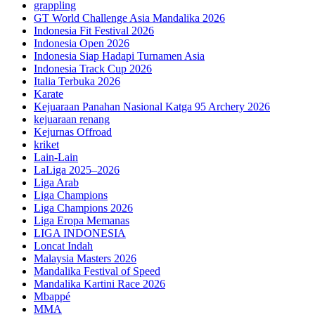
grappling
GT World Challenge Asia Mandalika 2026
Indonesia Fit Festival 2026
Indonesia Open 2026
Indonesia Siap Hadapi Turnamen Asia
Indonesia Track Cup 2026
Italia Terbuka 2026
Karate
Kejuaraan Panahan Nasional Katga 95 Archery 2026
kejuaraan renang
Kejurnas Offroad
kriket
Lain-Lain
LaLiga 2025–2026
Liga Arab
Liga Champions
Liga Champions 2026
Liga Eropa Memanas
LIGA INDONESIA
Loncat Indah
Malaysia Masters 2026
Mandalika Festival of Speed
Mandalika Kartini Race 2026
Mbappé
MMA