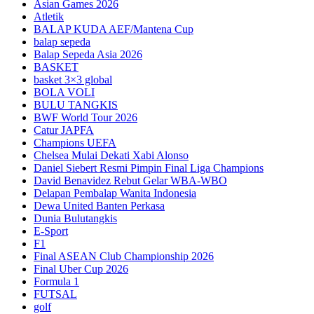
Asian Games 2026
Atletik
BALAP KUDA AEF/Mantena Cup
balap sepeda
Balap Sepeda Asia 2026
BASKET
basket 3×3 global
BOLA VOLI
BULU TANGKIS
BWF World Tour 2026
Catur JAPFA
Champions UEFA
Chelsea Mulai Dekati Xabi Alonso
Daniel Siebert Resmi Pimpin Final Liga Champions
David Benavidez Rebut Gelar WBA-WBO
Delapan Pembalap Wanita Indonesia
Dewa United Banten Perkasa
Dunia Bulutangkis
E-Sport
F1
Final ASEAN Club Championship 2026
Final Uber Cup 2026
Formula 1
FUTSAL
golf