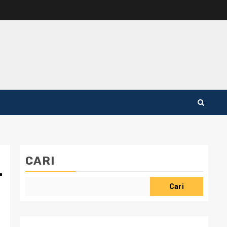
CARI
T
Cari