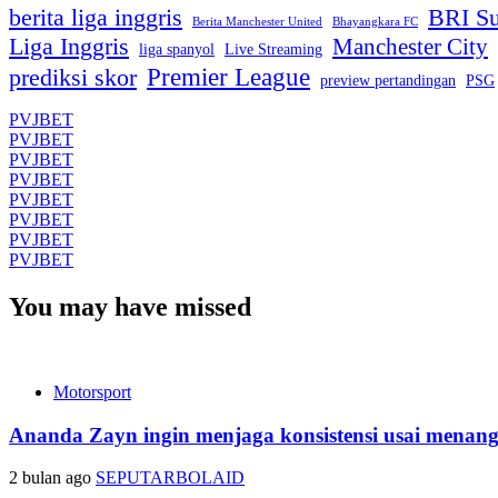
berita liga inggris
BRI Su
Berita Manchester United
Bhayangkara FC
Liga Inggris
Manchester City
liga spanyol
Live Streaming
Premier League
prediksi skor
preview pertandingan
PSG
PVJBET
PVJBET
PVJBET
PVJBET
PVJBET
PVJBET
PVJBET
PVJBET
You may have missed
Motorsport
Ananda Zayn ingin menjaga konsistensi usai menan
2 bulan ago
SEPUTARBOLAID