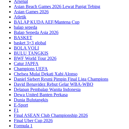
Arsenal
Asian Beach Games 2026 Lewat Panjat Tebing
Asian Games 2026
Atletik
BALAP KUDA AEF/Mantena Cup
balap sepeda
Balap Sepeda Asia 2026
BASKET
basket 3×3 global
BOLA VOLI
BULU TANGKIS
BWF World Tour 2026
Catur JAPFA
Champions UEFA
Chelsea Mulai Dekati Xabi Alonso
Daniel Siebert Resmi Pimpin Final Liga Champions
David Benavidez Rebut Gelar WBA-WBO
Delapan Pembalap Wanita Indonesia
Dewa United Banten Perkasa
Dunia Bulutangkis
E-Sport
F1
Final ASEAN Club Championship 2026
Final Uber Cup 2026
Formula 1