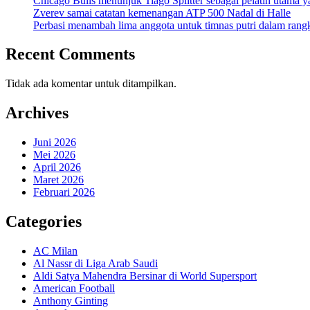
Chicago Bulls menunjuk Tiago Splitter sebagai pelatih utama y
Zverev samai catatan kemenangan ATP 500 Nadal di Halle
Perbasi menambah lima anggota untuk timnas putri dalam ran
Recent Comments
Tidak ada komentar untuk ditampilkan.
Archives
Juni 2026
Mei 2026
April 2026
Maret 2026
Februari 2026
Categories
AC Milan
Al Nassr di Liga Arab Saudi
Aldi Satya Mahendra Bersinar di World Supersport
American Football
Anthony Ginting