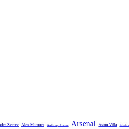
Arsenal
nder Zverev
Alex Marquez
Aston Villa
Anthony Joshua
Atleti