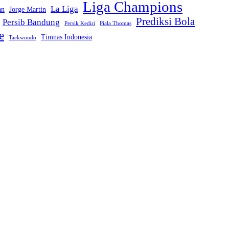
Liga Champions
La Liga
an
Jorge Martin
Prediksi Bola
Persib Bandung
Persik Kediri
Piala Thomas
e
Timnas Indonesia
Taekwondo