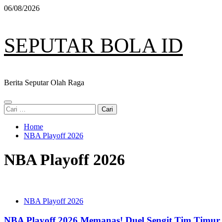
Skip
06/08/2026
to
content
SEPUTAR BOLA ID
Berita Seputar Olah Raga
Primary
Cari
Menu
untuk:
Home
NBA Playoff 2026
NBA Playoff 2026
NBA Playoff 2026
NBA Playoff 2026 Memanas! Duel Sengit Tim Timur 