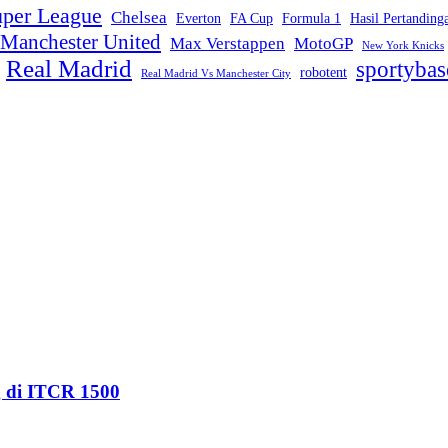
per League
Chelsea
Everton
FA Cup
Formula 1
Hasil Pertanding
Manchester United
Max Verstappen
MotoGP
New York Knicks
Real Madrid
sportybas
robotent
Real Madrid Vs Manchester City
g di ITCR 1500