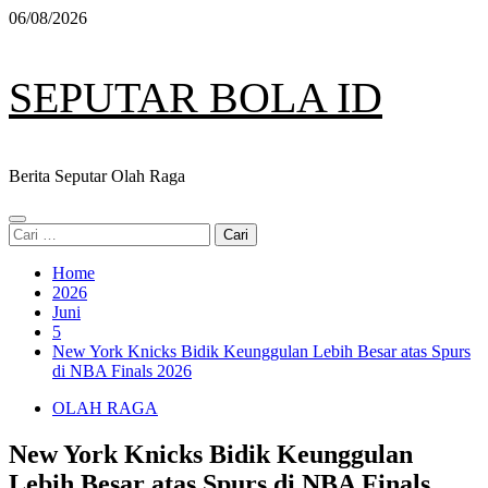
Skip
06/08/2026
to
content
SEPUTAR BOLA ID
Berita Seputar Olah Raga
Primary
Cari
Menu
untuk:
Home
2026
Juni
5
New York Knicks Bidik Keunggulan Lebih Besar atas Spurs
di NBA Finals 2026
OLAH RAGA
New York Knicks Bidik Keunggulan
Lebih Besar atas Spurs di NBA Finals