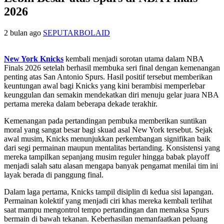
2026
2 bulan ago
SEPUTARBOLAID
New York Knicks
kembali menjadi sorotan utama dalam NBA
Finals 2026 setelah berhasil membuka seri final dengan kemenangan
penting atas San Antonio Spurs. Hasil positif tersebut memberikan
keuntungan awal bagi Knicks yang kini berambisi memperlebar
keunggulan dan semakin mendekatkan diri menuju gelar juara NBA
pertama mereka dalam beberapa dekade terakhir.
Kemenangan pada pertandingan pembuka memberikan suntikan
moral yang sangat besar bagi skuad asal New York tersebut. Sejak
awal musim, Knicks menunjukkan perkembangan signifikan baik
dari segi permainan maupun mentalitas bertanding. Konsistensi yang
mereka tampilkan sepanjang musim reguler hingga babak playoff
menjadi salah satu alasan mengapa banyak pengamat menilai tim ini
layak berada di panggung final.
Dalam laga pertama, Knicks tampil disiplin di kedua sisi lapangan.
Permainan kolektif yang menjadi ciri khas mereka kembali terlihat
saat mampu mengontrol tempo pertandingan dan memaksa Spurs
bermain di bawah tekanan. Keberhasilan memanfaatkan peluang