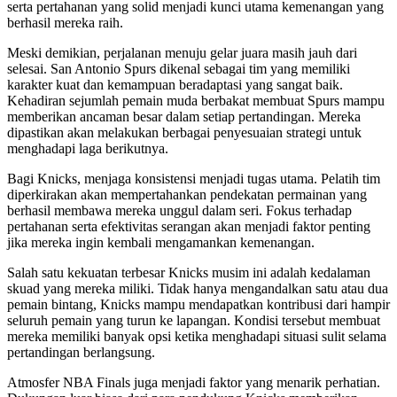
serta pertahanan yang solid menjadi kunci utama kemenangan yang
berhasil mereka raih.
Meski demikian, perjalanan menuju gelar juara masih jauh dari
selesai. San Antonio Spurs dikenal sebagai tim yang memiliki
karakter kuat dan kemampuan beradaptasi yang sangat baik.
Kehadiran sejumlah pemain muda berbakat membuat Spurs mampu
memberikan ancaman besar dalam setiap pertandingan. Mereka
dipastikan akan melakukan berbagai penyesuaian strategi untuk
menghadapi laga berikutnya.
Bagi Knicks, menjaga konsistensi menjadi tugas utama. Pelatih tim
diperkirakan akan mempertahankan pendekatan permainan yang
berhasil membawa mereka unggul dalam seri. Fokus terhadap
pertahanan serta efektivitas serangan akan menjadi faktor penting
jika mereka ingin kembali mengamankan kemenangan.
Salah satu kekuatan terbesar Knicks musim ini adalah kedalaman
skuad yang mereka miliki. Tidak hanya mengandalkan satu atau dua
pemain bintang, Knicks mampu mendapatkan kontribusi dari hampir
seluruh pemain yang turun ke lapangan. Kondisi tersebut membuat
mereka memiliki banyak opsi ketika menghadapi situasi sulit selama
pertandingan berlangsung.
Atmosfer NBA Finals juga menjadi faktor yang menarik perhatian.