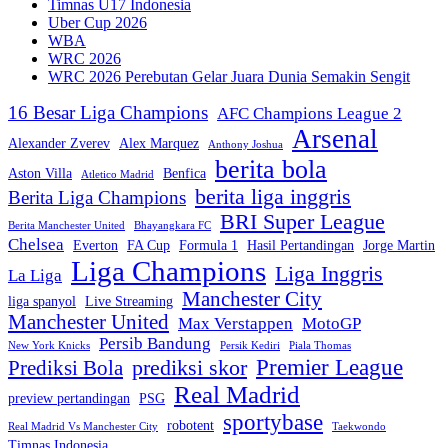
Timnas U17 Indonesia
Uber Cup 2026
WBA
WRC 2026
WRC 2026 Perebutan Gelar Juara Dunia Semakin Sengit
16 Besar Liga Champions
AFC Champions League 2
Arsenal
Alexander Zverev
Alex Marquez
Anthony Joshua
berita bola
Aston Villa
Benfica
Atletico Madrid
berita liga inggris
Berita Liga Champions
BRI Super League
Berita Manchester United
Bhayangkara FC
Chelsea
Everton
FA Cup
Formula 1
Hasil Pertandingan
Jorge Martin
Liga Champions
Liga Inggris
La Liga
Manchester City
liga spanyol
Live Streaming
Manchester United
Max Verstappen
MotoGP
Persib Bandung
New York Knicks
Persik Kediri
Piala Thomas
Premier League
prediksi skor
Prediksi Bola
Real Madrid
preview pertandingan
PSG
sportybase
robotent
Real Madrid Vs Manchester City
Taekwondo
Timnas Indonesia