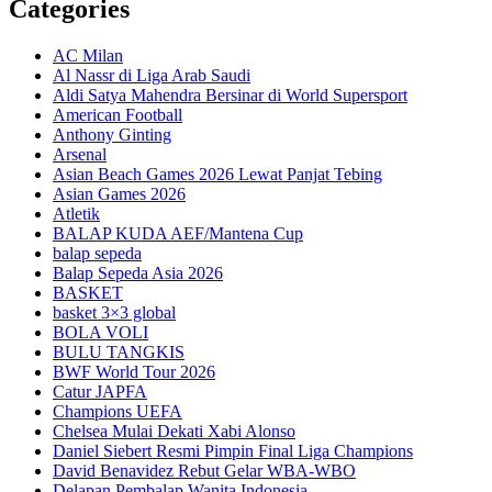
Categories
AC Milan
Al Nassr di Liga Arab Saudi
Aldi Satya Mahendra Bersinar di World Supersport
American Football
Anthony Ginting
Arsenal
Asian Beach Games 2026 Lewat Panjat Tebing
Asian Games 2026
Atletik
BALAP KUDA AEF/Mantena Cup
balap sepeda
Balap Sepeda Asia 2026
BASKET
basket 3×3 global
BOLA VOLI
BULU TANGKIS
BWF World Tour 2026
Catur JAPFA
Champions UEFA
Chelsea Mulai Dekati Xabi Alonso
Daniel Siebert Resmi Pimpin Final Liga Champions
David Benavidez Rebut Gelar WBA-WBO
Delapan Pembalap Wanita Indonesia