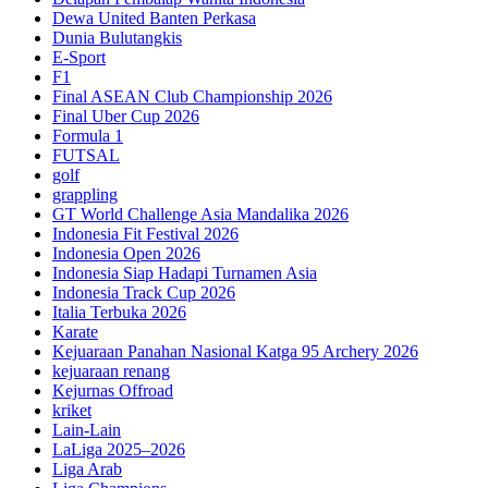
Dewa United Banten Perkasa
Dunia Bulutangkis
E-Sport
F1
Final ASEAN Club Championship 2026
Final Uber Cup 2026
Formula 1
FUTSAL
golf
grappling
GT World Challenge Asia Mandalika 2026
Indonesia Fit Festival 2026
Indonesia Open 2026
Indonesia Siap Hadapi Turnamen Asia
Indonesia Track Cup 2026
Italia Terbuka 2026
Karate
Kejuaraan Panahan Nasional Katga 95 Archery 2026
kejuaraan renang
Kejurnas Offroad
kriket
Lain-Lain
LaLiga 2025–2026
Liga Arab