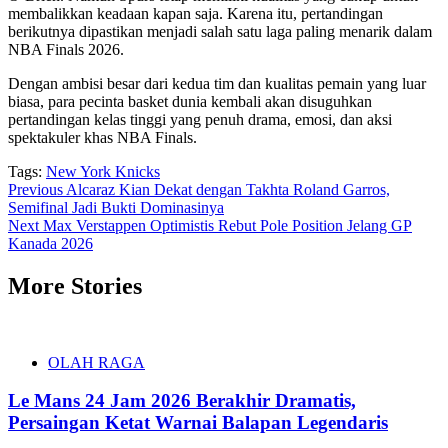
membalikkan keadaan kapan saja. Karena itu, pertandingan
berikutnya dipastikan menjadi salah satu laga paling menarik dalam
NBA Finals 2026.
Dengan ambisi besar dari kedua tim dan kualitas pemain yang luar
biasa, para pecinta basket dunia kembali akan disuguhkan
pertandingan kelas tinggi yang penuh drama, emosi, dan aksi
spektakuler khas NBA Finals.
Tags:
New York Knicks
Post
Previous
Alcaraz Kian Dekat dengan Takhta Roland Garros,
Semifinal Jadi Bukti Dominasinya
navigation
Next
Max Verstappen Optimistis Rebut Pole Position Jelang GP
Kanada 2026
More Stories
OLAH RAGA
Le Mans 24 Jam 2026 Berakhir Dramatis,
Persaingan Ketat Warnai Balapan Legendaris