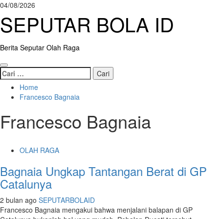
Skip
04/08/2026
to
SEPUTAR BOLA ID
content
Berita Seputar Olah Raga
Primary
Cari
Menu
untuk:
Home
Francesco Bagnaia
Francesco Bagnaia
OLAH RAGA
Bagnaia Ungkap Tantangan Berat di GP
Catalunya
2 bulan ago
SEPUTARBOLAID
Francesco Bagnaia mengakui bahwa menjalani balapan di GP