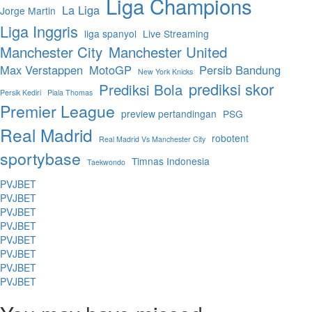
Liga Champions
La Liga
Jorge Martin
Liga Inggris
liga spanyol
Live Streaming
Manchester City
Manchester United
Max Verstappen
MotoGP
Persib Bandung
New York Knicks
prediksi skor
Prediksi Bola
Persik Kediri
Piala Thomas
Premier League
preview pertandingan
PSG
Real Madrid
robotent
Real Madrid Vs Manchester City
sportybase
Timnas Indonesia
Taekwondo
PVJBET
PVJBET
PVJBET
PVJBET
PVJBET
PVJBET
PVJBET
PVJBET