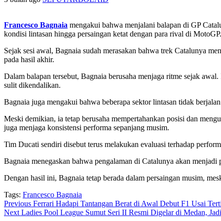
Francesco Bagnaia
mengakui bahwa menjalani balapan di GP Catalun
kondisi lintasan hingga persaingan ketat dengan para rival di MotoGP
Sejak sesi awal, Bagnaia sudah merasakan bahwa trek Catalunya menun
pada hasil akhir.
Dalam balapan tersebut, Bagnaia berusaha menjaga ritme sejak awal. 
sulit dikendalikan.
Bagnaia juga mengakui bahwa beberapa sektor lintasan tidak berjala
Meski demikian, ia tetap berusaha mempertahankan posisi dan mengump
juga menjaga konsistensi performa sepanjang musim.
Tim Ducati sendiri disebut terus melakukan evaluasi terhadap perform
Bagnaia menegaskan bahwa pengalaman di Catalunya akan menjadi pelaja
Dengan hasil ini, Bagnaia tetap berada dalam persaingan musim, mesk
Tags:
Francesco Bagnaia
Post
Previous
Ferrari Hadapi Tantangan Berat di Awal Debut F1 Usai Tert
Next
Ladies Pool League Sumut Seri II Resmi Digelar di Medan, Jadi A
navigation