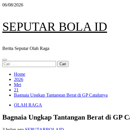
Skip
06/08/2026
to
content
SEPUTAR BOLA ID
Berita Seputar Olah Raga
Primary
Cari
Menu
untuk:
Home
2026
Mei
21
Bagnaia Ungkap Tantangan Berat di GP Catalunya
OLAH RAGA
Bagnaia Ungkap Tantangan Berat di GP C
3 bulan ago
SEPUTARBOLAID