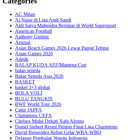
Categories
AC Milan
Al Nassr di Liga Arab Saudi
Aldi Satya Mahendra Bersinar di World Supersport
American Football
Anthony Ginting
Arsenal
Asian Beach Games 2026 Lewat Panjat Tebing
Asian Games 2026
Atletik
BALAP KUDA AEF/Mantena Cup
balap sepeda
Balap Sepeda Asia 2026
BASKET
basket 3×3 global
BOLA VOLI
BULU TANGKIS
BWF World Tour 2026
Catur JAPFA
Champions UEFA
Chelsea Mulai Dekati Xabi Alonso
Daniel Siebert Resmi Pimpin Final Liga Champions
David Benavidez Rebut Gelar WBA-WBO
Delapan Pembalap Wanita Indonesia