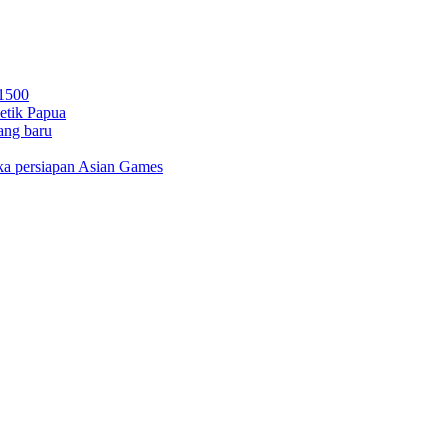
 1500
letik Papua
ang baru
gka persiapan Asian Games