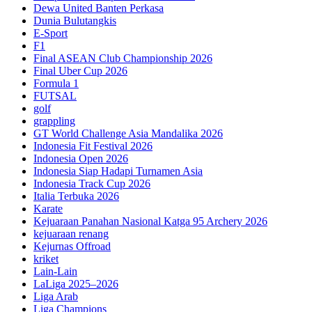
Dewa United Banten Perkasa
Dunia Bulutangkis
E-Sport
F1
Final ASEAN Club Championship 2026
Final Uber Cup 2026
Formula 1
FUTSAL
golf
grappling
GT World Challenge Asia Mandalika 2026
Indonesia Fit Festival 2026
Indonesia Open 2026
Indonesia Siap Hadapi Turnamen Asia
Indonesia Track Cup 2026
Italia Terbuka 2026
Karate
Kejuaraan Panahan Nasional Katga 95 Archery 2026
kejuaraan renang
Kejurnas Offroad
kriket
Lain-Lain
LaLiga 2025–2026
Liga Arab
Liga Champions