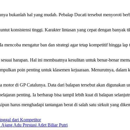
ya bukanlah hal yang mudah. Pebalap Ducati tersebut menyoroti berbag
.
tut konsistensi tinggi. Karakter lintasan yang cepat dengan banyak t
Ia mencoba mengatur ban dan strategi agar tetap kompetitif hingga lap
n sesuai harapan. Hal ini membuatnya kesulitan untuk benar-benar mem
ulkan poin penting untuk klasemen kejuaraan. Menurutnya, dalam kondis
a motor di GP Catalunya. Data dari balapan tersebut akan digunakan unt
ran penting. Ia berharap bisa tampil lebih kuat di balapan selanjutny
ipun harus menghadapi tantangan berat di salah satu sirkuit yang dik
inggal dari Kompetitor
jang Adu Prestasi Atlet Biliar Putri