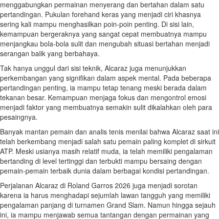
menggabungkan permainan menyerang dan bertahan dalam satu
pertandingan. Pukulan forehand keras yang menjadi ciri khasnya
sering kali mampu menghasilkan poin-poin penting. Di sisi lain,
kemampuan bergeraknya yang sangat cepat membuatnya mampu
menjangkau bola-bola sulit dan mengubah situasi bertahan menjadi
serangan balik yang berbahaya.
Tak hanya unggul dari sisi teknik, Alcaraz juga menunjukkan
perkembangan yang signifikan dalam aspek mental. Pada beberapa
pertandingan penting, ia mampu tetap tenang meski berada dalam
tekanan besar. Kemampuan menjaga fokus dan mengontrol emosi
menjadi faktor yang membuatnya semakin sulit dikalahkan oleh para
pesaingnya.
Banyak mantan pemain dan analis tenis menilai bahwa Alcaraz saat ini
telah berkembang menjadi salah satu pemain paling komplet di sirkuit
ATP. Meski usianya masih relatif muda, ia telah memiliki pengalaman
bertanding di level tertinggi dan terbukti mampu bersaing dengan
pemain-pemain terbaik dunia dalam berbagai kondisi pertandingan.
Perjalanan Alcaraz di Roland Garros 2026 juga menjadi sorotan
karena ia harus menghadapi sejumlah lawan tangguh yang memiliki
pengalaman panjang di turnamen Grand Slam. Namun hingga sejauh
ini, ia mampu menjawab semua tantangan dengan permainan yang