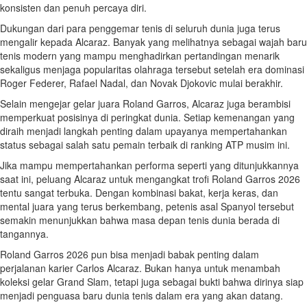
konsisten dan penuh percaya diri.
Dukungan dari para penggemar tenis di seluruh dunia juga terus
mengalir kepada Alcaraz. Banyak yang melihatnya sebagai wajah baru
tenis modern yang mampu menghadirkan pertandingan menarik
sekaligus menjaga popularitas olahraga tersebut setelah era dominasi
Roger Federer, Rafael Nadal, dan Novak Djokovic mulai berakhir.
Selain mengejar gelar juara Roland Garros, Alcaraz juga berambisi
memperkuat posisinya di peringkat dunia. Setiap kemenangan yang
diraih menjadi langkah penting dalam upayanya mempertahankan
status sebagai salah satu pemain terbaik di ranking ATP musim ini.
Jika mampu mempertahankan performa seperti yang ditunjukkannya
saat ini, peluang Alcaraz untuk mengangkat trofi Roland Garros 2026
tentu sangat terbuka. Dengan kombinasi bakat, kerja keras, dan
mental juara yang terus berkembang, petenis asal Spanyol tersebut
semakin menunjukkan bahwa masa depan tenis dunia berada di
tangannya.
Roland Garros 2026 pun bisa menjadi babak penting dalam
perjalanan karier Carlos Alcaraz. Bukan hanya untuk menambah
koleksi gelar Grand Slam, tetapi juga sebagai bukti bahwa dirinya siap
menjadi penguasa baru dunia tenis dalam era yang akan datang.