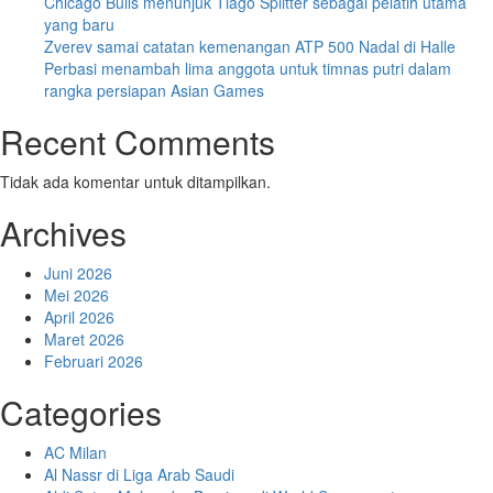
Chicago Bulls menunjuk Tiago Splitter sebagai pelatih utama
yang baru
Zverev samai catatan kemenangan ATP 500 Nadal di Halle
Perbasi menambah lima anggota untuk timnas putri dalam
rangka persiapan Asian Games
Recent Comments
Tidak ada komentar untuk ditampilkan.
Archives
Juni 2026
Mei 2026
April 2026
Maret 2026
Februari 2026
Categories
AC Milan
Al Nassr di Liga Arab Saudi