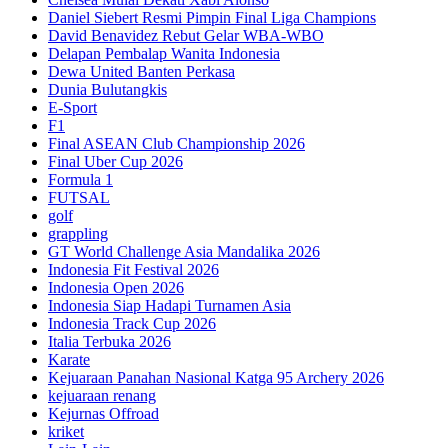
Daniel Siebert Resmi Pimpin Final Liga Champions
David Benavidez Rebut Gelar WBA-WBO
Delapan Pembalap Wanita Indonesia
Dewa United Banten Perkasa
Dunia Bulutangkis
E-Sport
F1
Final ASEAN Club Championship 2026
Final Uber Cup 2026
Formula 1
FUTSAL
golf
grappling
GT World Challenge Asia Mandalika 2026
Indonesia Fit Festival 2026
Indonesia Open 2026
Indonesia Siap Hadapi Turnamen Asia
Indonesia Track Cup 2026
Italia Terbuka 2026
Karate
Kejuaraan Panahan Nasional Katga 95 Archery 2026
kejuaraan renang
Kejurnas Offroad
kriket