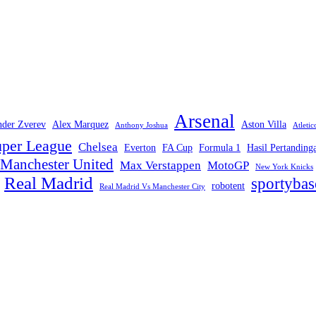
Arsenal
nder Zverev
Alex Marquez
Aston Villa
Anthony Joshua
Atleti
per League
Chelsea
Everton
FA Cup
Formula 1
Hasil Pertanding
Manchester United
Max Verstappen
MotoGP
New York Knicks
Real Madrid
sportybas
robotent
Real Madrid Vs Manchester City