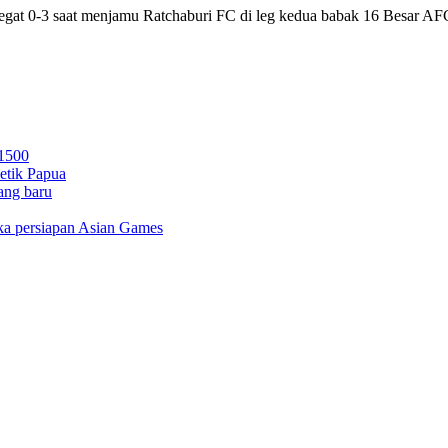
t 0-3 saat menjamu Ratchaburi FC di leg kedua babak 16 Besar AF
 1500
letik Papua
ang baru
gka persiapan Asian Games