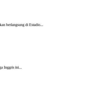
n berlangsung di Estadio...
Inggris ini...