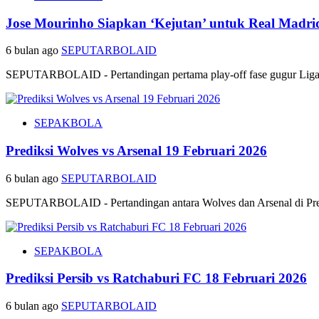
Jose Mourinho Siapkan ‘Kejutan’ untuk Real Madri
6 bulan ago
SEPUTARBOLAID
SEPUTARBOLAID - Pertandingan pertama play-off fase gugur Liga C
SEPAKBOLA
Prediksi Wolves vs Arsenal 19 Februari 2026
6 bulan ago
SEPUTARBOLAID
SEPUTARBOLAID - Pertandingan antara Wolves dan Arsenal di Premi
SEPAKBOLA
Prediksi Persib vs Ratchaburi FC 18 Februari 2026
6 bulan ago
SEPUTARBOLAID