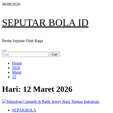
Skip
06/08/2026
to
content
SEPUTAR BOLA ID
Berita Seputar Olah Raga
Primary
Cari
Menu
untuk:
Home
2026
Maret
12
Hari:
12 Maret 2026
SEPAKBOLA