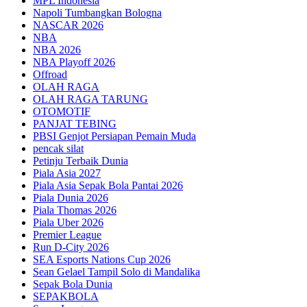
MPL Indonesia
Napoli Tumbangkan Bologna
NASCAR 2026
NBA
NBA 2026
NBA Playoff 2026
Offroad
OLAH RAGA
OLAH RAGA TARUNG
OTOMOTIF
PANJAT TEBING
PBSI Genjot Persiapan Pemain Muda
pencak silat
Petinju Terbaik Dunia
Piala Asia 2027
Piala Asia Sepak Bola Pantai 2026
Piala Dunia 2026
Piala Thomas 2026
Piala Uber 2026
Premier League
Run D-City 2026
SEA Esports Nations Cup 2026
Sean Gelael Tampil Solo di Mandalika
Sepak Bola Dunia
SEPAKBOLA