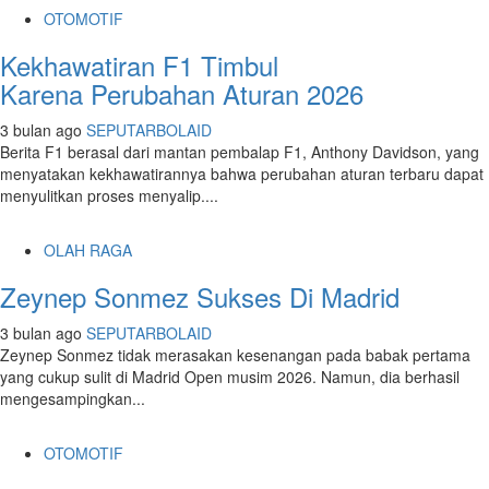
OTOMOTIF
Kekhawatiran F1 Timbul
Karena Perubahan Aturan 2026
3 bulan ago
SEPUTARBOLAID
Berita F1 berasal dari mantan pembalap F1, Anthony Davidson, yang
menyatakan kekhawatirannya bahwa perubahan aturan terbaru dapat
menyulitkan proses menyalip....
OLAH RAGA
Zeynep Sonmez Sukses Di Madrid
3 bulan ago
SEPUTARBOLAID
Zeynep Sonmez tidak merasakan kesenangan pada babak pertama
yang cukup sulit di Madrid Open musim 2026. Namun, dia berhasil
mengesampingkan...
OTOMOTIF