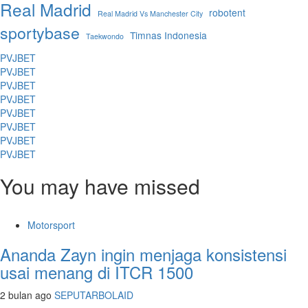
Real Madrid
robotent
Real Madrid Vs Manchester City
sportybase
Timnas Indonesia
Taekwondo
PVJBET
PVJBET
PVJBET
PVJBET
PVJBET
PVJBET
PVJBET
PVJBET
You may have missed
Motorsport
Ananda Zayn ingin menjaga konsistensi
usai menang di ITCR 1500
2 bulan ago
SEPUTARBOLAID