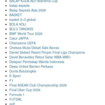
BALAP KUDA AEF/Mantena Cup
balap sepeda
Balap Sepeda Asia 2026
BASKET
basket 3×3 global
BOLA VOLI
BULU TANGKIS
BWF World Tour 2026
Catur JAPFA
Champions UEFA
Chelsea Mulai Dekati Xabi Alonso
Daniel Siebert Resmi Pimpin Final Liga Champions
David Benavidez Rebut Gelar WBA-WBO
Delapan Pembalap Wanita Indonesia
Dewa United Banten Perkasa
Dunia Bulutangkis
E-Sport
F1
Final ASEAN Club Championship 2026
Final Uber Cup 2026
Formula 1
FUTSAL
golf