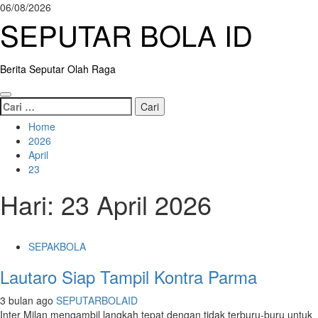
Skip
06/08/2026
to
SEPUTAR BOLA ID
content
Berita Seputar Olah Raga
Primary
Cari
Menu
untuk:
Home
2026
April
23
Hari:
23 April 2026
SEPAKBOLA
Lautaro Siap Tampil Kontra Parma
3 bulan ago
SEPUTARBOLAID
Inter Milan mengambil langkah tepat dengan tidak terburu-buru untuk