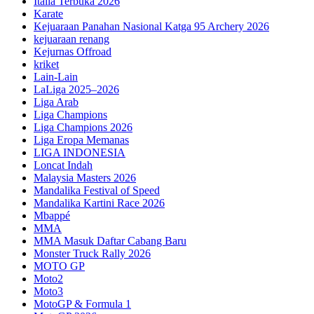
Italia Terbuka 2026
Karate
Kejuaraan Panahan Nasional Katga 95 Archery 2026
kejuaraan renang
Kejurnas Offroad
kriket
Lain-Lain
LaLiga 2025–2026
Liga Arab
Liga Champions
Liga Champions 2026
Liga Eropa Memanas
LIGA INDONESIA
Loncat Indah
Malaysia Masters 2026
Mandalika Festival of Speed
Mandalika Kartini Race 2026
Mbappé
MMA
MMA Masuk Daftar Cabang Baru
Monster Truck Rally 2026
MOTO GP
Moto2
Moto3
MotoGP & Formula 1