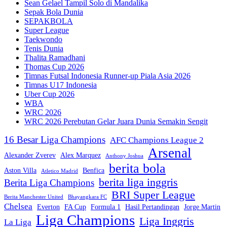
Sean Gelael Tampil Solo di Mandalika
Sepak Bola Dunia
SEPAKBOLA
Super League
Taekwondo
Tenis Dunia
Thalita Ramadhani
Thomas Cup 2026
Timnas Futsal Indonesia Runner-up Piala Asia 2026
Timnas U17 Indonesia
Uber Cup 2026
WBA
WRC 2026
WRC 2026 Perebutan Gelar Juara Dunia Semakin Sengit
16 Besar Liga Champions
AFC Champions League 2
Arsenal
Alexander Zverev
Alex Marquez
Anthony Joshua
berita bola
Aston Villa
Benfica
Atletico Madrid
berita liga inggris
Berita Liga Champions
BRI Super League
Berita Manchester United
Bhayangkara FC
Chelsea
Everton
FA Cup
Formula 1
Hasil Pertandingan
Jorge Martin
Liga Champions
Liga Inggris
La Liga