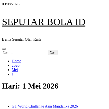
Skip
09/08/2026
to
content
SEPUTAR BOLA ID
Berita Seputar Olah Raga
Primary
Cari
Menu
untuk:
Home
2026
Mei
1
Hari:
1 Mei 2026
GT World Challenge Asia Mandalika 2026