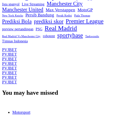
Manchester City
liga spanyol
Live Streaming
Manchester United
Max Verstappen
MotoGP
Persib Bandung
New York Knicks
Persik Kediri
Piala Thomas
Premier League
prediksi skor
Prediksi Bola
Real Madrid
preview pertandingan
PSG
sportybase
robotent
Real Madrid Vs Manchester City
Taekwondo
Timnas Indonesia
PVJBET
PVJBET
PVJBET
PVJBET
PVJBET
PVJBET
PVJBET
PVJBET
You may have missed
Motorsport