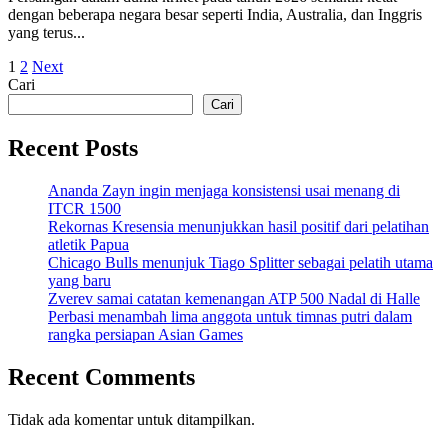
dengan beberapa negara besar seperti India, Australia, dan Inggris
yang terus...
Paginasi
1
2
Next
Cari
pos
Cari
Recent Posts
Ananda Zayn ingin menjaga konsistensi usai menang di
ITCR 1500
Rekornas Kresensia menunjukkan hasil positif dari pelatihan
atletik Papua
Chicago Bulls menunjuk Tiago Splitter sebagai pelatih utama
yang baru
Zverev samai catatan kemenangan ATP 500 Nadal di Halle
Perbasi menambah lima anggota untuk timnas putri dalam
rangka persiapan Asian Games
Recent Comments
Tidak ada komentar untuk ditampilkan.