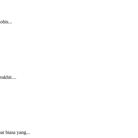
bis...
akhir....
r biasa yang...