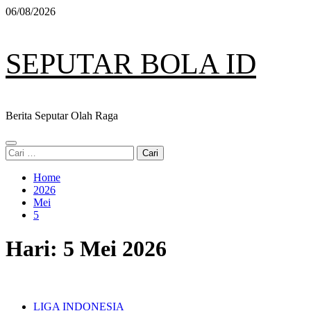
Skip
06/08/2026
to
content
SEPUTAR BOLA ID
Berita Seputar Olah Raga
Primary
Cari
Menu
untuk:
Home
2026
Mei
5
Hari:
5 Mei 2026
LIGA INDONESIA