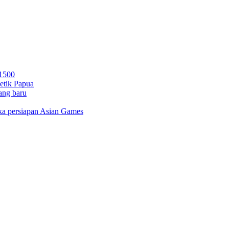
 1500
letik Papua
ang baru
gka persiapan Asian Games