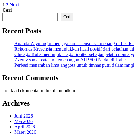
Paginasi
1
2
Next
Cari
pos
Cari
Recent Posts
Ananda Zayn ingin menjaga konsistensi usai menang di ITCR
Rekornas Kresensia menunjukkan hasil positif dari pelatihan at
Chicago Bulls menunjuk Tiago Splitter sebagai pelatih utama y
Zverev samai catatan kemenangan ATP 500 Nadal di Halle
Perbasi menambah lima anggota untuk timnas putri dalam ran
Recent Comments
Tidak ada komentar untuk ditampilkan.
Archives
Juni 2026
Mei 2026
April 2026
Maret 2026