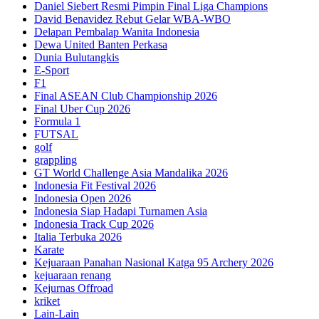
Daniel Siebert Resmi Pimpin Final Liga Champions
David Benavidez Rebut Gelar WBA-WBO
Delapan Pembalap Wanita Indonesia
Dewa United Banten Perkasa
Dunia Bulutangkis
E-Sport
F1
Final ASEAN Club Championship 2026
Final Uber Cup 2026
Formula 1
FUTSAL
golf
grappling
GT World Challenge Asia Mandalika 2026
Indonesia Fit Festival 2026
Indonesia Open 2026
Indonesia Siap Hadapi Turnamen Asia
Indonesia Track Cup 2026
Italia Terbuka 2026
Karate
Kejuaraan Panahan Nasional Katga 95 Archery 2026
kejuaraan renang
Kejurnas Offroad
kriket
Lain-Lain