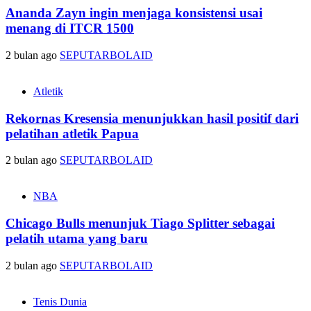
Ananda Zayn ingin menjaga konsistensi usai
menang di ITCR 1500
2 bulan ago
SEPUTARBOLAID
Atletik
Rekornas Kresensia menunjukkan hasil positif dari
pelatihan atletik Papua
2 bulan ago
SEPUTARBOLAID
NBA
Chicago Bulls menunjuk Tiago Splitter sebagai
pelatih utama yang baru
2 bulan ago
SEPUTARBOLAID
Tenis Dunia