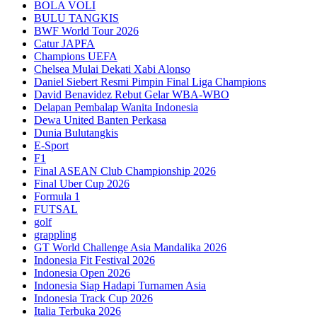
BOLA VOLI
BULU TANGKIS
BWF World Tour 2026
Catur JAPFA
Champions UEFA
Chelsea Mulai Dekati Xabi Alonso
Daniel Siebert Resmi Pimpin Final Liga Champions
David Benavidez Rebut Gelar WBA-WBO
Delapan Pembalap Wanita Indonesia
Dewa United Banten Perkasa
Dunia Bulutangkis
E-Sport
F1
Final ASEAN Club Championship 2026
Final Uber Cup 2026
Formula 1
FUTSAL
golf
grappling
GT World Challenge Asia Mandalika 2026
Indonesia Fit Festival 2026
Indonesia Open 2026
Indonesia Siap Hadapi Turnamen Asia
Indonesia Track Cup 2026
Italia Terbuka 2026