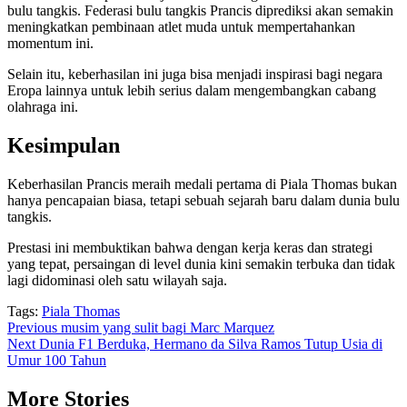
bulu tangkis. Federasi bulu tangkis Prancis diprediksi akan semakin
meningkatkan pembinaan atlet muda untuk mempertahankan
momentum ini.
Selain itu, keberhasilan ini juga bisa menjadi inspirasi bagi negara
Eropa lainnya untuk lebih serius dalam mengembangkan cabang
olahraga ini.
Kesimpulan
Keberhasilan Prancis meraih medali pertama di Piala Thomas bukan
hanya pencapaian biasa, tetapi sebuah sejarah baru dalam dunia bulu
tangkis.
Prestasi ini membuktikan bahwa dengan kerja keras dan strategi
yang tepat, persaingan di level dunia kini semakin terbuka dan tidak
lagi didominasi oleh satu wilayah saja.
Tags:
Piala Thomas
Post
Previous
musim yang sulit bagi Marc Marquez
Next
Dunia F1 Berduka, Hermano da Silva Ramos Tutup Usia di
navigation
Umur 100 Tahun
More Stories