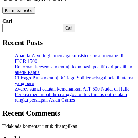
Cari
Cari
Recent Posts
Ananda Zayn ingin menjaga konsistensi usai menang di
ITCR 1500
Rekornas Kresensia menunjukkan hasil positif dari pelatihan
atletik Papua
Chicago Bulls menunjuk Tiago Splitter sebagai pelatih utama
yang baru
Zverev samai catatan kemenangan ATP 500 Nadal di Halle
Perbasi menambah lima anggota untuk timnas putri dalam
rangka persiapan Asian Games
Recent Comments
Tidak ada komentar untuk ditampilkan.