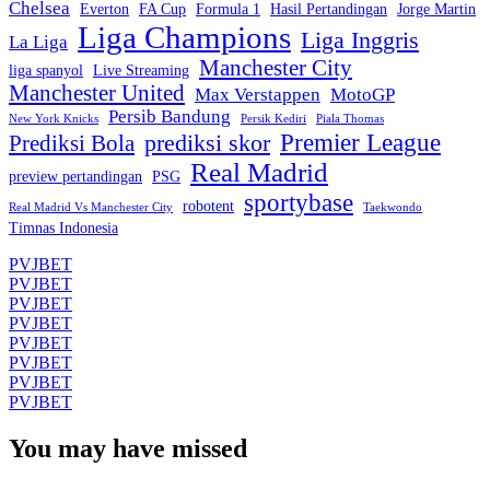
Chelsea
Everton
FA Cup
Formula 1
Hasil Pertandingan
Jorge Martin
Liga Champions
Liga Inggris
La Liga
Manchester City
liga spanyol
Live Streaming
Manchester United
Max Verstappen
MotoGP
Persib Bandung
New York Knicks
Persik Kediri
Piala Thomas
Premier League
prediksi skor
Prediksi Bola
Real Madrid
preview pertandingan
PSG
sportybase
robotent
Real Madrid Vs Manchester City
Taekwondo
Timnas Indonesia
PVJBET
PVJBET
PVJBET
PVJBET
PVJBET
PVJBET
PVJBET
PVJBET
You may have missed