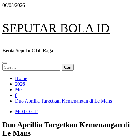
Skip
06/08/2026
to
content
SEPUTAR BOLA ID
Berita Seputar Olah Raga
Primary
Cari
Menu
untuk:
Home
2026
Mei
8
Duo Aprillia Targetkan Kemenangan di Le Mans
MOTO GP
Duo Aprillia Targetkan Kemenangan di
Le Mans