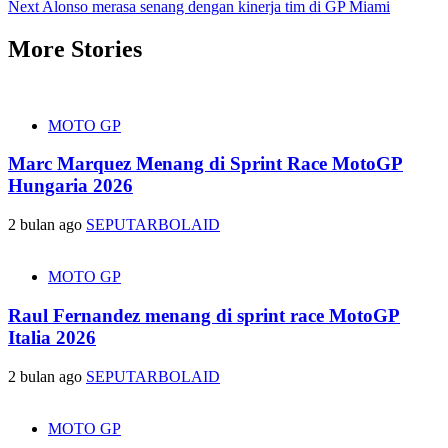
navigation
Next
Alonso merasa senang dengan kinerja tim di GP Miami
More Stories
MOTO GP
Marc Marquez Menang di Sprint Race MotoGP
Hungaria 2026
2 bulan ago
SEPUTARBOLAID
MOTO GP
Raul Fernandez menang di sprint race MotoGP
Italia 2026
2 bulan ago
SEPUTARBOLAID
MOTO GP