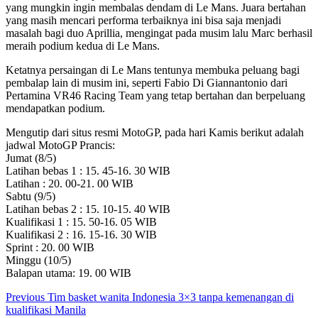
yang mungkin ingin membalas dendam di Le Mans. Juara bertahan
yang masih mencari performa terbaiknya ini bisa saja menjadi
masalah bagi duo Aprillia, mengingat pada musim lalu Marc berhasil
meraih podium kedua di Le Mans.
Ketatnya persaingan di Le Mans tentunya membuka peluang bagi
pembalap lain di musim ini, seperti Fabio Di Giannantonio dari
Pertamina VR46 Racing Team yang tetap bertahan dan berpeluang
mendapatkan podium.
Mengutip dari situs resmi MotoGP, pada hari Kamis berikut adalah
jadwal MotoGP Prancis:
Jumat (8/5)
Latihan bebas 1 : 15. 45-16. 30 WIB
Latihan : 20. 00-21. 00 WIB
Sabtu (9/5)
Latihan bebas 2 : 15. 10-15. 40 WIB
Kualifikasi 1 : 15. 50-16. 05 WIB
Kualifikasi 2 : 16. 15-16. 30 WIB
Sprint : 20. 00 WIB
Minggu (10/5)
Balapan utama: 19. 00 WIB
Post
Previous
Tim basket wanita Indonesia 3×3 tanpa kemenangan di
kualifikasi Manila