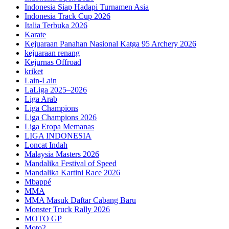
Indonesia Siap Hadapi Turnamen Asia
Indonesia Track Cup 2026
Italia Terbuka 2026
Karate
Kejuaraan Panahan Nasional Katga 95 Archery 2026
kejuaraan renang
Kejurnas Offroad
kriket
Lain-Lain
LaLiga 2025–2026
Liga Arab
Liga Champions
Liga Champions 2026
Liga Eropa Memanas
LIGA INDONESIA
Loncat Indah
Malaysia Masters 2026
Mandalika Festival of Speed
Mandalika Kartini Race 2026
Mbappé
MMA
MMA Masuk Daftar Cabang Baru
Monster Truck Rally 2026
MOTO GP
Moto2