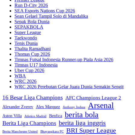
Run D-City 2026
SEA Esports Nations Cup 2026
Sean Gelael Tampil Solo di Mandalika
Sepak Bola Dunia
SEPAKBOLA
Super League
Taekwondo
Tenis Dunia
Thalita Ramadhani
Thomas Cup 2026
Timnas Futsal Indonesia Runner-up Piala Asia 2026
Timnas U17 Indonesia
Uber Cup 2026
WBA
WRC 2026
WRC 2026 Perebutan Gelar Juara Dunia Semakin Sengit
16 Besar Liga Champions
AFC Champions League 2
Arsenal
Alexander Zverev
Alex Marquez
Anthony Joshua
berita bola
Aston Villa
Benfica
Atletico Madrid
berita liga inggris
Berita Liga Champions
BRI Super League
Berita Manchester United
Bhayangkara FC