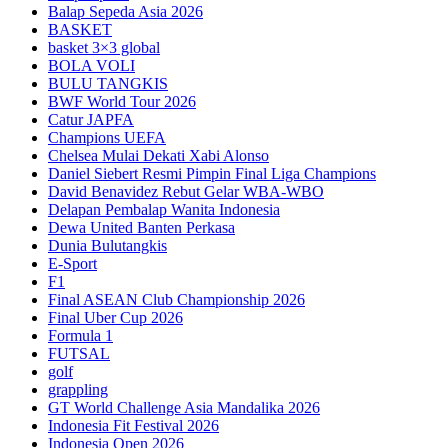
Balap Sepeda Asia 2026
BASKET
basket 3×3 global
BOLA VOLI
BULU TANGKIS
BWF World Tour 2026
Catur JAPFA
Champions UEFA
Chelsea Mulai Dekati Xabi Alonso
Daniel Siebert Resmi Pimpin Final Liga Champions
David Benavidez Rebut Gelar WBA-WBO
Delapan Pembalap Wanita Indonesia
Dewa United Banten Perkasa
Dunia Bulutangkis
E-Sport
F1
Final ASEAN Club Championship 2026
Final Uber Cup 2026
Formula 1
FUTSAL
golf
grappling
GT World Challenge Asia Mandalika 2026
Indonesia Fit Festival 2026
Indonesia Open 2026