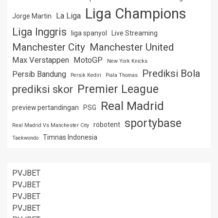
Liga Champions
La Liga
Jorge Martin
Liga Inggris
liga spanyol
Live Streaming
Manchester City
Manchester United
Max Verstappen
MotoGP
New York Knicks
Prediksi Bola
Persib Bandung
Persik Kediri
Piala Thomas
Premier League
prediksi skor
Real Madrid
preview pertandingan
PSG
sportybase
robotent
Real Madrid Vs Manchester City
Timnas Indonesia
Taekwondo
PVJBET
PVJBET
PVJBET
PVJBET