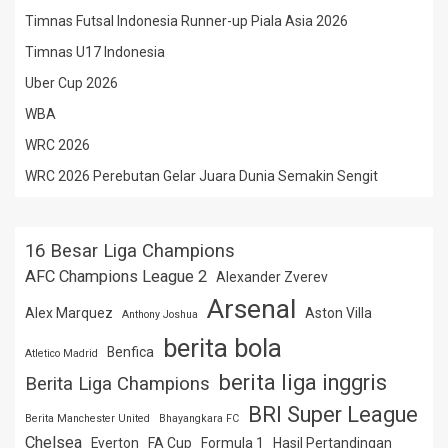
Timnas Futsal Indonesia Runner-up Piala Asia 2026
Timnas U17 Indonesia
Uber Cup 2026
WBA
WRC 2026
WRC 2026 Perebutan Gelar Juara Dunia Semakin Sengit
16 Besar Liga Champions
AFC Champions League 2
Alexander Zverev
Arsenal
Alex Marquez
Aston Villa
Anthony Joshua
berita bola
Benfica
Atletico Madrid
berita liga inggris
Berita Liga Champions
BRI Super League
Berita Manchester United
Bhayangkara FC
Chelsea
Everton
FA Cup
Formula 1
Hasil Pertandingan