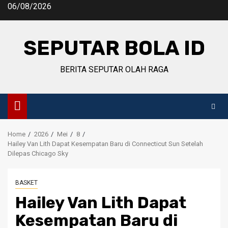
Skip
06/08/2026
to
content
SEPUTAR BOLA ID
BERITA SEPUTAR OLAH RAGA
Home
2026
Mei
8
Hailey Van Lith Dapat Kesempatan Baru di Connecticut Sun Setelah
Dilepas Chicago Sky
BASKET
Hailey Van Lith Dapat
Kesempatan Baru di