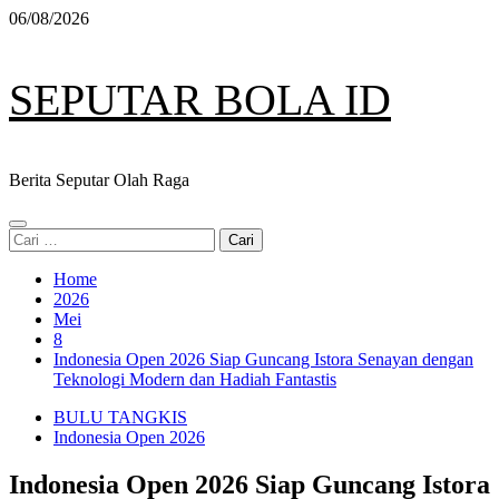
Skip
06/08/2026
to
content
SEPUTAR BOLA ID
Berita Seputar Olah Raga
Primary
Cari
Menu
untuk:
Home
2026
Mei
8
Indonesia Open 2026 Siap Guncang Istora Senayan dengan
Teknologi Modern dan Hadiah Fantastis
BULU TANGKIS
Indonesia Open 2026
Indonesia Open 2026 Siap Guncang Istora