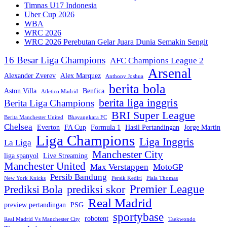
Timnas U17 Indonesia
Uber Cup 2026
WBA
WRC 2026
WRC 2026 Perebutan Gelar Juara Dunia Semakin Sengit
16 Besar Liga Champions
AFC Champions League 2
Arsenal
Alexander Zverev
Alex Marquez
Anthony Joshua
berita bola
Aston Villa
Benfica
Atletico Madrid
berita liga inggris
Berita Liga Champions
BRI Super League
Berita Manchester United
Bhayangkara FC
Chelsea
Everton
FA Cup
Formula 1
Hasil Pertandingan
Jorge Martin
Liga Champions
Liga Inggris
La Liga
Manchester City
liga spanyol
Live Streaming
Manchester United
Max Verstappen
MotoGP
Persib Bandung
New York Knicks
Persik Kediri
Piala Thomas
Premier League
prediksi skor
Prediksi Bola
Real Madrid
preview pertandingan
PSG
sportybase
robotent
Real Madrid Vs Manchester City
Taekwondo