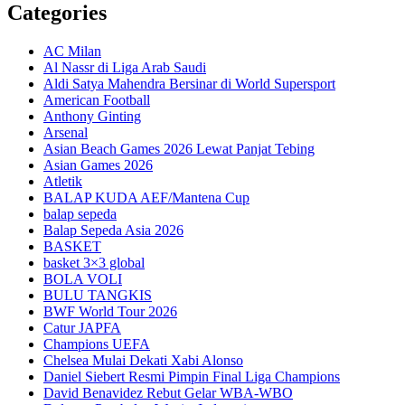
Categories
AC Milan
Al Nassr di Liga Arab Saudi
Aldi Satya Mahendra Bersinar di World Supersport
American Football
Anthony Ginting
Arsenal
Asian Beach Games 2026 Lewat Panjat Tebing
Asian Games 2026
Atletik
BALAP KUDA AEF/Mantena Cup
balap sepeda
Balap Sepeda Asia 2026
BASKET
basket 3×3 global
BOLA VOLI
BULU TANGKIS
BWF World Tour 2026
Catur JAPFA
Champions UEFA
Chelsea Mulai Dekati Xabi Alonso
Daniel Siebert Resmi Pimpin Final Liga Champions
David Benavidez Rebut Gelar WBA-WBO