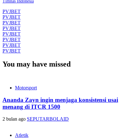
Timnas Indonesia
PVJBET
PVJBET
PVJBET
PVJBET
PVJBET
PVJBET
PVJBET
PVJBET
You may have missed
Motorsport
Ananda Zayn ingin menjaga konsistensi usai
menang di ITCR 1500
2 bulan ago
SEPUTARBOLAID
Atletik