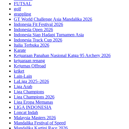
FUTSAL
golf
grappling
GT World Challenge Asia Mandalika 2026
Indonesia Fit Festival 2026
Indonesia Open 2026
Indonesia Siap Hadapi Turnamen Asia
Indonesia Track Cup 2026
Italia Terbuka 2026
Karate
Kejuaraan Panahan Nasional Katga 95 Archery 2026
kejuaraan renang
Kejurnas Offroad
kriket
Lain-Lain
LaLiga 2025–2026
Liga Arab
Liga Champions
Liga Champions 2026
Liga Eropa Memanas
LIGA INDONESIA
Loncat Indah
Malaysia Masters 2026
Mandalika Festival of Speed
Mandalika Kartini Race 2026