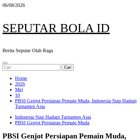
Skip
06/08/2026
to
content
SEPUTAR BOLA ID
Berita Seputar Olah Raga
Primary
Cari
Menu
untuk:
Home
2026
Mei
10
PBSI Genjot Persiapan Pemain Muda, Indonesia Siap Hadapi
Turnamen Asia
Indonesia Siap Hadapi Turnamen Asia
PBSI Genjot Persiapan Pemain Muda
PBSI Genjot Persiapan Pemain Muda,