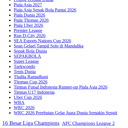
Piala Asia 2027
Piala Asia Sepak Bola Pantai 2026
Piala Dunia 2026
Piala Thomas 2026
Piala Uber 2026
Premier League
Run D-City 2026
SEA Esports Nations Cup 2026
Sean Gelael Tampil Solo di Mandalika
Sepak Bola Dunia
SEPAKBOLA
Super League
Taekwondo
Tenis Dunia
Thalita Ramadhani
Thomas Cup 2026
Timnas Futsal Indonesia Runner-up Piala Asia 2026
Timnas U17 Indonesia
Uber Cup 2026
WBA
WRC 2026
WRC 2026 Perebutan Gelar Juara Dunia Semakin Sengit
16 Besar Liga Champions
AFC Champions League 2