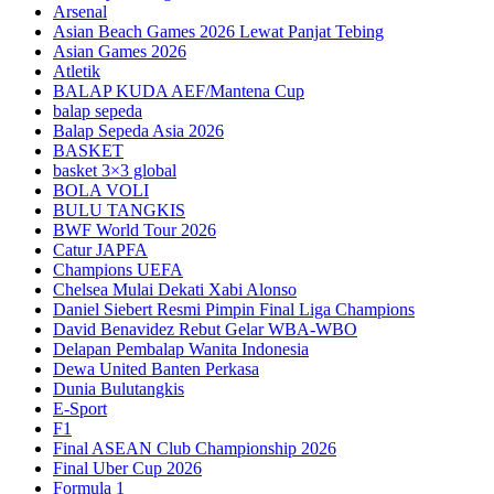
Arsenal
Asian Beach Games 2026 Lewat Panjat Tebing
Asian Games 2026
Atletik
BALAP KUDA AEF/Mantena Cup
balap sepeda
Balap Sepeda Asia 2026
BASKET
basket 3×3 global
BOLA VOLI
BULU TANGKIS
BWF World Tour 2026
Catur JAPFA
Champions UEFA
Chelsea Mulai Dekati Xabi Alonso
Daniel Siebert Resmi Pimpin Final Liga Champions
David Benavidez Rebut Gelar WBA-WBO
Delapan Pembalap Wanita Indonesia
Dewa United Banten Perkasa
Dunia Bulutangkis
E-Sport
F1
Final ASEAN Club Championship 2026
Final Uber Cup 2026
Formula 1