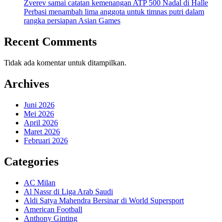
Zverev samai catatan kemenangan ATP 500 Nadal di Halle
Perbasi menambah lima anggota untuk timnas putri dalam
rangka persiapan Asian Games
Recent Comments
Tidak ada komentar untuk ditampilkan.
Archives
Juni 2026
Mei 2026
April 2026
Maret 2026
Februari 2026
Categories
AC Milan
Al Nassr di Liga Arab Saudi
Aldi Satya Mahendra Bersinar di World Supersport
American Football
Anthony Ginting