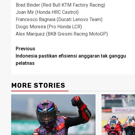
Brad Binder (Red Bull KTM Factory Racing)
Joan Mir (Honda HRC Castrol)
Francesco Bagnaia (Ducati Lenovo Team)
Diogo Moreira (Pro Honda LCR)
Alex Marquez (BK8 Gresini Racing MotoGP)
Post
Previous
Indonesia pastikan efisiensi anggaran tak ganggu
navigation
pelatnas
MORE STORIES