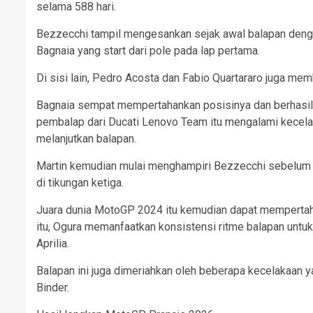
selama 588 hari.
Bezzecchi tampil mengesankan sejak awal balapan denga
Bagnaia yang start dari pole pada lap pertama.
Di sisi lain, Pedro Acosta dan Fabio Quartararo juga me
Bagnaia sempat mempertahankan posisinya dan berhasil m
pembalap dari Ducati Lenovo Team itu mengalami kecela
melanjutkan balapan.
Martin kemudian mulai menghampiri Bezzecchi sebelum 
di tikungan ketiga.
Juara dunia MotoGP 2024 itu kemudian dapat mempertah
itu, Ogura memanfaatkan konsistensi ritme balapan untuk
Aprilia.
Balapan ini juga dimeriahkan oleh beberapa kecelakaan y
Binder.