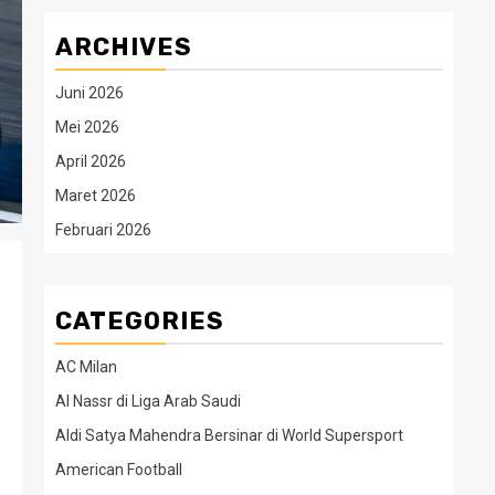
ARCHIVES
Juni 2026
Mei 2026
April 2026
Maret 2026
Februari 2026
CATEGORIES
AC Milan
Al Nassr di Liga Arab Saudi
Aldi Satya Mahendra Bersinar di World Supersport
American Football