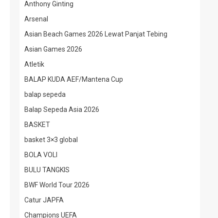
Anthony Ginting
Arsenal
Asian Beach Games 2026 Lewat Panjat Tebing
Asian Games 2026
Atletik
BALAP KUDA AEF/Mantena Cup
balap sepeda
Balap Sepeda Asia 2026
BASKET
basket 3×3 global
BOLA VOLI
BULU TANGKIS
BWF World Tour 2026
Catur JAPFA
Champions UEFA