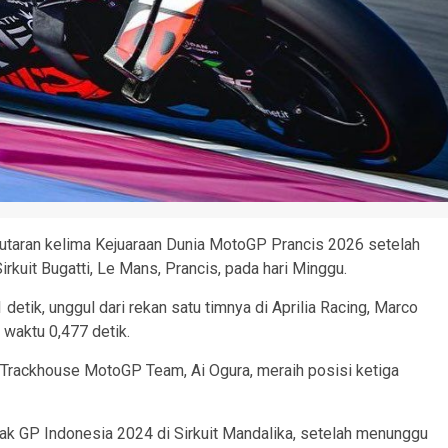
taran kelima Kejuaraan Dunia MotoGP Prancis 2026 setelah
kuit Bugatti, Le Mans, Prancis, pada hari Minggu.
etik, unggul dari rekan satu timnya di Aprilia Racing, Marco
waktu 0,477 detik.
 Trackhouse MotoGP Team, Ai Ogura, meraih posisi ketiga
ak GP Indonesia 2024 di Sirkuit Mandalika, setelah menunggu