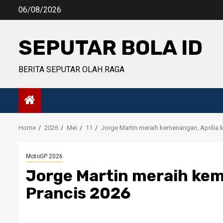
Skip
06/08/2026
to
content
SEPUTAR BOLA ID
BERITA SEPUTAR OLAH RAGA
Home
2026
Mei
11
Jorge Martin meraih kemenangan, Aprilia 
MotoGP 2026
Jorge Martin meraih kem
Prancis 2026