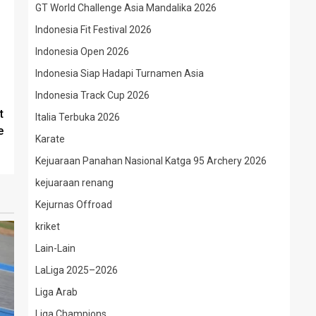
GT World Challenge Asia Mandalika 2026
Indonesia Fit Festival 2026
Indonesia Open 2026
Indonesia Siap Hadapi Turnamen Asia
Indonesia Track Cup 2026
t
Italia Terbuka 2026
e
Karate
Kejuaraan Panahan Nasional Katga 95 Archery 2026
kejuaraan renang
Kejurnas Offroad
kriket
Lain-Lain
LaLiga 2025–2026
Liga Arab
Liga Champions