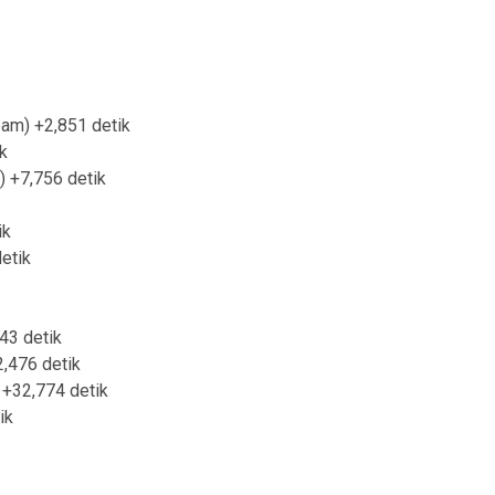
eam) +2,851 detik
k
 +7,756 detik
ik
etik
43 detik
,476 detik
 +32,774 detik
ik