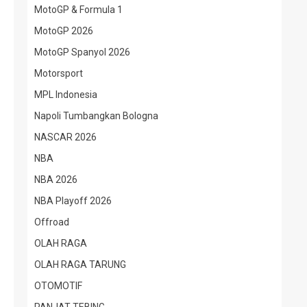
MotoGP & Formula 1
MotoGP 2026
MotoGP Spanyol 2026
Motorsport
MPL Indonesia
Napoli Tumbangkan Bologna
NASCAR 2026
NBA
NBA 2026
NBA Playoff 2026
Offroad
OLAH RAGA
OLAH RAGA TARUNG
OTOMOTIF