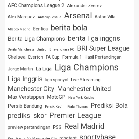
AFC Champions League 2
Alexander Zverev
Arsenal
Alex Marquez
Aston Villa
Anthony Joshua
berita bola
Benfica
Atletico Madrid
berita liga inggris
Berita Liga Champions
BRI Super League
Berita Manchester United
Bhayangkara FC
Chelsea
Everton
FA Cup
Formula 1
Hasil Pertandingan
Liga Champions
La Liga
Jorge Martin
Liga Inggris
liga spanyol
Live Streaming
Manchester City
Manchester United
Max Verstappen
MotoGP
New York Knicks
Prediksi Bola
Persib Bandung
Persik Kediri
Piala Thomas
Premier League
prediksi skor
Real Madrid
preview pertandingan
PSG
sportybase
robotent
Real Madrid Vs Manchester City