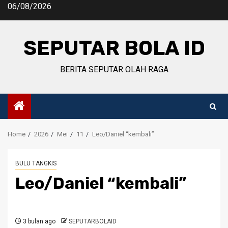
Skip
06/08/2026
to
content
SEPUTAR BOLA ID
BERITA SEPUTAR OLAH RAGA
Home
2026
Mei
11
Leo/Daniel “kembali”
BULU TANGKIS
Leo/Daniel “kembali”
3 bulan ago
SEPUTARBOLAID