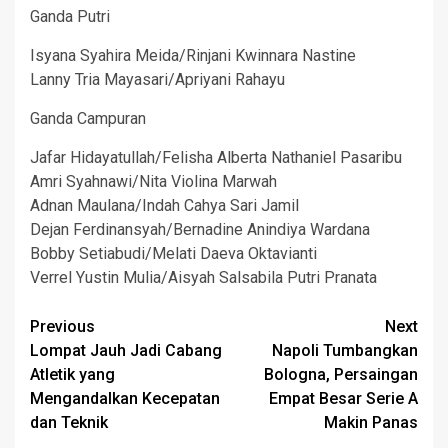
Ganda Putri
Isyana Syahira Meida/Rinjani Kwinnara Nastine
Lanny Tria Mayasari/Apriyani Rahayu
Ganda Campuran
Jafar Hidayatullah/Felisha Alberta Nathaniel Pasaribu
Amri Syahnawi/Nita Violina Marwah
Adnan Maulana/Indah Cahya Sari Jamil
Dejan Ferdinansyah/Bernadine Anindiya Wardana
Bobby Setiabudi/Melati Daeva Oktavianti
Verrel Yustin Mulia/Aisyah Salsabila Putri Pranata
Post
Previous
Next
Lompat Jauh Jadi Cabang
Napoli Tumbangkan
navigation
Atletik yang
Bologna, Persaingan
Mengandalkan Kecepatan
Empat Besar Serie A
dan Teknik
Makin Panas