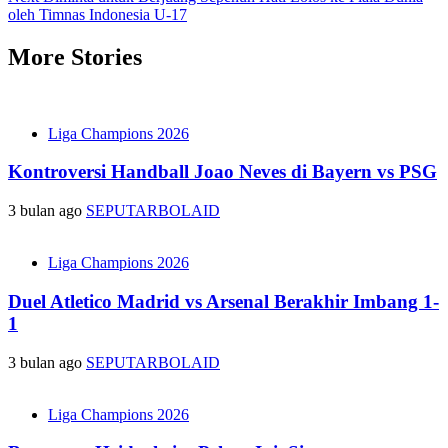
navigation
oleh Timnas Indonesia U-17
More Stories
Liga Champions 2026
Kontroversi Handball Joao Neves di Bayern vs PSG
3 bulan ago
SEPUTARBOLAID
Liga Champions 2026
Duel Atletico Madrid vs Arsenal Berakhir Imbang 1-
1
3 bulan ago
SEPUTARBOLAID
Liga Champions 2026