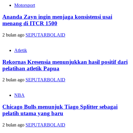
Motorsport
Ananda Zayn ingin menjaga konsistensi usai
menang di ITCR 1500
2 bulan ago
SEPUTARBOLAID
Atletik
Rekornas Kresensia menunjukkan hasil positif dari
pelatihan atletik Papua
2 bulan ago
SEPUTARBOLAID
NBA
Chicago Bulls menunjuk Tiago Splitter sebagai
pelatih utama yang baru
2 bulan ago
SEPUTARBOLAID