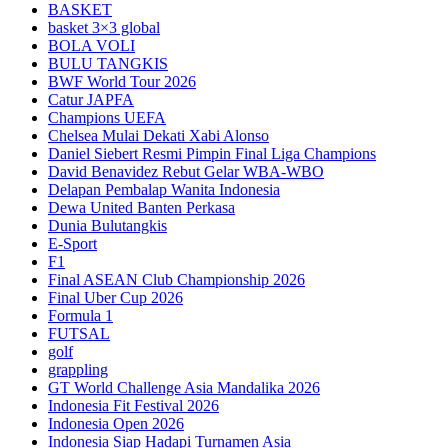
BASKET
basket 3×3 global
BOLA VOLI
BULU TANGKIS
BWF World Tour 2026
Catur JAPFA
Champions UEFA
Chelsea Mulai Dekati Xabi Alonso
Daniel Siebert Resmi Pimpin Final Liga Champions
David Benavidez Rebut Gelar WBA-WBO
Delapan Pembalap Wanita Indonesia
Dewa United Banten Perkasa
Dunia Bulutangkis
E-Sport
F1
Final ASEAN Club Championship 2026
Final Uber Cup 2026
Formula 1
FUTSAL
golf
grappling
GT World Challenge Asia Mandalika 2026
Indonesia Fit Festival 2026
Indonesia Open 2026
Indonesia Siap Hadapi Turnamen Asia