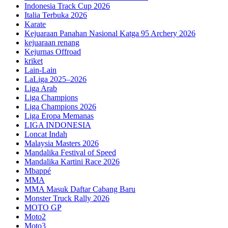
Indonesia Track Cup 2026
Italia Terbuka 2026
Karate
Kejuaraan Panahan Nasional Katga 95 Archery 2026
kejuaraan renang
Kejurnas Offroad
kriket
Lain-Lain
LaLiga 2025–2026
Liga Arab
Liga Champions
Liga Champions 2026
Liga Eropa Memanas
LIGA INDONESIA
Loncat Indah
Malaysia Masters 2026
Mandalika Festival of Speed
Mandalika Kartini Race 2026
Mbappé
MMA
MMA Masuk Daftar Cabang Baru
Monster Truck Rally 2026
MOTO GP
Moto2
Moto3