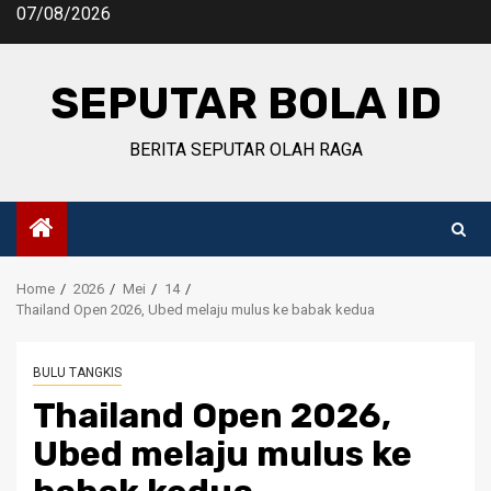
Skip
07/08/2026
to
content
SEPUTAR BOLA ID
BERITA SEPUTAR OLAH RAGA
Home
2026
Mei
14
Thailand Open 2026, Ubed melaju mulus ke babak kedua
BULU TANGKIS
Thailand Open 2026,
Ubed melaju mulus ke