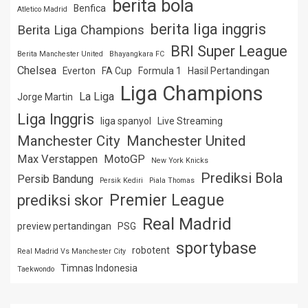
berita bola
Benfica
Atletico Madrid
berita liga inggris
Berita Liga Champions
BRI Super League
Berita Manchester United
Bhayangkara FC
Chelsea
Everton
FA Cup
Formula 1
Hasil Pertandingan
Liga Champions
La Liga
Jorge Martin
Liga Inggris
liga spanyol
Live Streaming
Manchester City
Manchester United
Max Verstappen
MotoGP
New York Knicks
Prediksi Bola
Persib Bandung
Persik Kediri
Piala Thomas
Premier League
prediksi skor
Real Madrid
preview pertandingan
PSG
sportybase
robotent
Real Madrid Vs Manchester City
Timnas Indonesia
Taekwondo