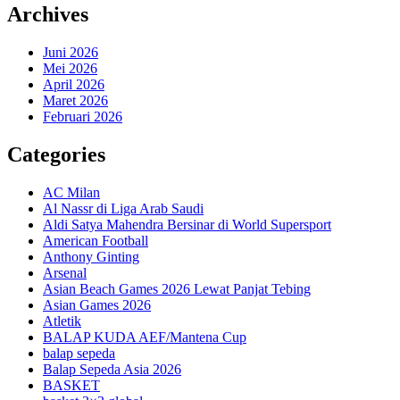
Archives
Juni 2026
Mei 2026
April 2026
Maret 2026
Februari 2026
Categories
AC Milan
Al Nassr di Liga Arab Saudi
Aldi Satya Mahendra Bersinar di World Supersport
American Football
Anthony Ginting
Arsenal
Asian Beach Games 2026 Lewat Panjat Tebing
Asian Games 2026
Atletik
BALAP KUDA AEF/Mantena Cup
balap sepeda
Balap Sepeda Asia 2026
BASKET