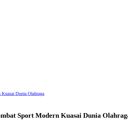
 Kuasai Dunia Olahraga
mbat Sport Modern Kuasai Dunia Olahrag