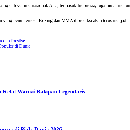
ing di level internasional. Asia, termasuk Indonesia, juga mulai me
an yang penuh emosi, Boxing dan MMA diprediksi akan terus menjadi sa
 dan Prestise
Populer di Dunia
n Ketat Warnai Balapan Legendaris
rna di Piala Dunia 2026