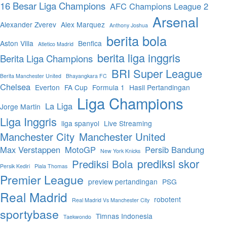
16 Besar Liga Champions
AFC Champions League 2
Arsenal
Alexander Zverev
Alex Marquez
Anthony Joshua
berita bola
Aston Villa
Benfica
Atletico Madrid
berita liga inggris
Berita Liga Champions
BRI Super League
Berita Manchester United
Bhayangkara FC
Chelsea
Everton
FA Cup
Formula 1
Hasil Pertandingan
Liga Champions
La Liga
Jorge Martin
Liga Inggris
liga spanyol
Live Streaming
Manchester City
Manchester United
Max Verstappen
MotoGP
Persib Bandung
New York Knicks
prediksi skor
Prediksi Bola
Persik Kediri
Piala Thomas
Premier League
preview pertandingan
PSG
Real Madrid
robotent
Real Madrid Vs Manchester City
sportybase
Timnas Indonesia
Taekwondo