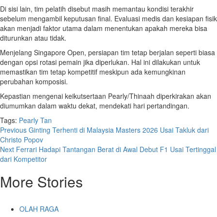
Di sisi lain, tim pelatih disebut masih memantau kondisi terakhir
sebelum mengambil keputusan final. Evaluasi medis dan kesiapan fisik
akan menjadi faktor utama dalam menentukan apakah mereka bisa
diturunkan atau tidak.
Menjelang Singapore Open, persiapan tim tetap berjalan seperti biasa
dengan opsi rotasi pemain jika diperlukan. Hal ini dilakukan untuk
memastikan tim tetap kompetitif meskipun ada kemungkinan
perubahan komposisi.
Kepastian mengenai keikutsertaan Pearly/Thinaah diperkirakan akan
diumumkan dalam waktu dekat, mendekati hari pertandingan.
Tags:
Pearly Tan
Post
Previous
Ginting Terhenti di Malaysia Masters 2026 Usai Takluk dari
Christo Popov
navigation
Next
Ferrari Hadapi Tantangan Berat di Awal Debut F1 Usai Tertinggal
dari Kompetitor
More Stories
OLAH RAGA