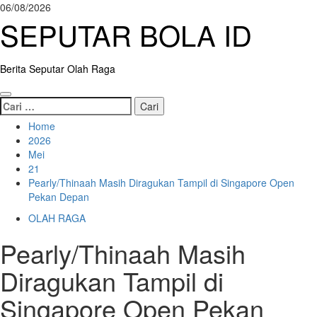
Skip
06/08/2026
to
SEPUTAR BOLA ID
content
Berita Seputar Olah Raga
Primary
Cari
Menu
untuk:
Home
2026
Mei
21
Pearly/Thinaah Masih Diragukan Tampil di Singapore Open
Pekan Depan
OLAH RAGA
Pearly/Thinaah Masih
Diragukan Tampil di
Singapore Open Pekan