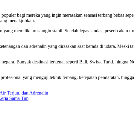
ng populer bagi mereka yang ingin merasakan sensasi terbang bebas sep
 yang menakjubkan.
n yang memiliki arus angin stabil. Setelah lepas landas, peserta akan
etenangan dan adrenalin yang dirasakan saat berada di udara. Meski t
agai negara. Banyak destinasi terkenal seperti Bali, Swiss, Turki, hi
si profesional yang menguji teknik terbang, ketepatan pendaratan, hi
ir Terjun, dan Adrenalin
Kerja Sama Tim