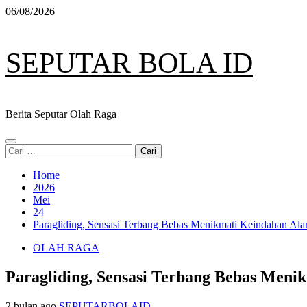
Skip
06/08/2026
to
content
SEPUTAR BOLA ID
Berita Seputar Olah Raga
Primary
Cari
Menu
untuk:
Home
2026
Mei
24
Paragliding, Sensasi Terbang Bebas Menikmati Keindahan Ala
OLAH RAGA
Paragliding, Sensasi Terbang Bebas Meni
2 bulan ago
SEPUTARBOLAID