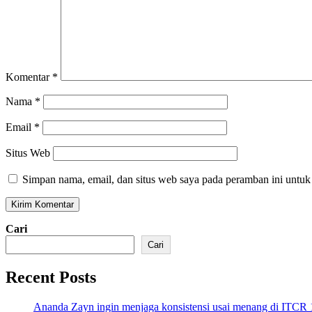
Komentar
*
Nama
*
Email
*
Situs Web
Simpan nama, email, dan situs web saya pada peramban ini untuk
Cari
Cari
Recent Posts
Ananda Zayn ingin menjaga konsistensi usai menang di ITCR