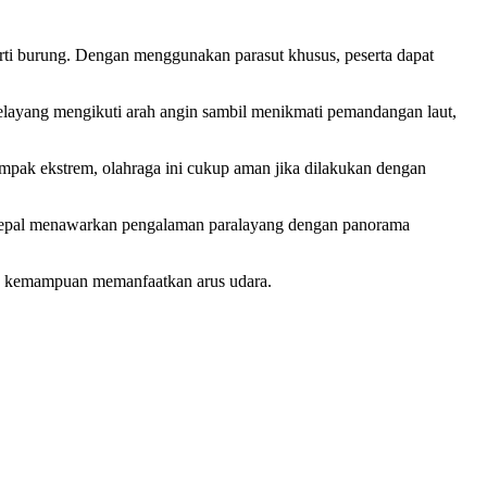
erti burung. Dengan menggunakan parasut khusus, peserta dapat
 melayang mengikuti arah angin sambil menikmati pemandangan laut,
ampak ekstrem, olahraga ini cukup aman jika dilakukan dengan
ngga Nepal menawarkan pengalaman paralayang dengan panorama
ngga kemampuan memanfaatkan arus udara.