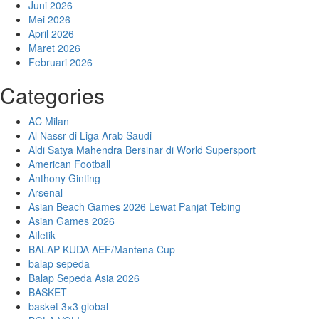
Juni 2026
Mei 2026
April 2026
Maret 2026
Februari 2026
Categories
AC Milan
Al Nassr di Liga Arab Saudi
Aldi Satya Mahendra Bersinar di World Supersport
American Football
Anthony Ginting
Arsenal
Asian Beach Games 2026 Lewat Panjat Tebing
Asian Games 2026
Atletik
BALAP KUDA AEF/Mantena Cup
balap sepeda
Balap Sepeda Asia 2026
BASKET
basket 3×3 global