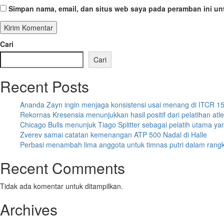
Simpan nama, email, dan situs web saya pada peramban ini un
Cari
Cari
Recent Posts
Ananda Zayn ingin menjaga konsistensi usai menang di ITCR 1
Rekornas Kresensia menunjukkan hasil positif dari pelatihan atl
Chicago Bulls menunjuk Tiago Splitter sebagai pelatih utama ya
Zverev samai catatan kemenangan ATP 500 Nadal di Halle
Perbasi menambah lima anggota untuk timnas putri dalam ran
Recent Comments
Tidak ada komentar untuk ditampilkan.
Archives