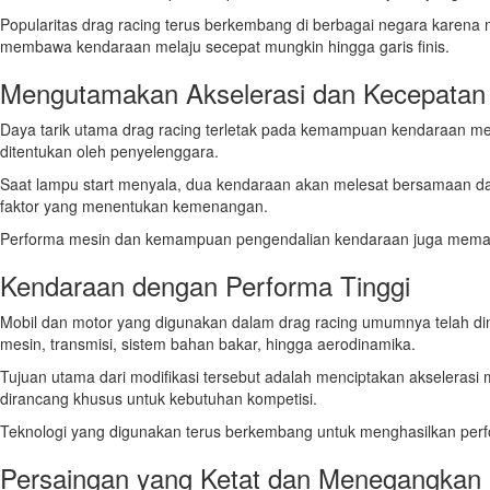
Popularitas drag racing terus berkembang di berbagai negara karen
membawa kendaraan melaju secepat mungkin hingga garis finis.
Mengutamakan Akselerasi dan Kecepatan
Daya tarik utama drag racing terletak pada kemampuan kendaraan menc
ditentukan oleh penyelenggara.
Saat lampu start menyala, dua kendaraan akan melesat bersamaan dan 
faktor yang menentukan kemenangan.
Performa mesin dan kemampuan pengendalian kendaraan juga memain
Kendaraan dengan Performa Tinggi
Mobil dan motor yang digunakan dalam drag racing umumnya telah dim
mesin, transmisi, sistem bahan bakar, hingga aerodinamika.
Tujuan utama dari modifikasi tersebut adalah menciptakan akselerasi 
dirancang khusus untuk kebutuhan kompetisi.
Teknologi yang digunakan terus berkembang untuk menghasilkan perfo
Persaingan yang Ketat dan Menegangkan