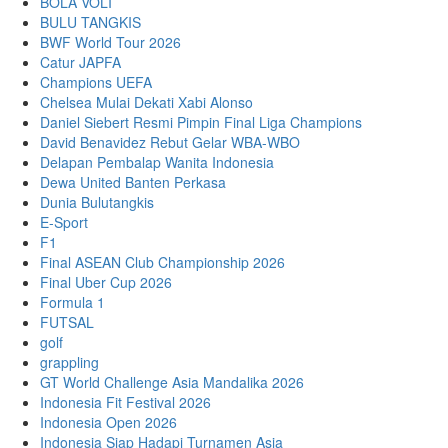
BOLA VOLI
BULU TANGKIS
BWF World Tour 2026
Catur JAPFA
Champions UEFA
Chelsea Mulai Dekati Xabi Alonso
Daniel Siebert Resmi Pimpin Final Liga Champions
David Benavidez Rebut Gelar WBA-WBO
Delapan Pembalap Wanita Indonesia
Dewa United Banten Perkasa
Dunia Bulutangkis
E-Sport
F1
Final ASEAN Club Championship 2026
Final Uber Cup 2026
Formula 1
FUTSAL
golf
grappling
GT World Challenge Asia Mandalika 2026
Indonesia Fit Festival 2026
Indonesia Open 2026
Indonesia Siap Hadapi Turnamen Asia