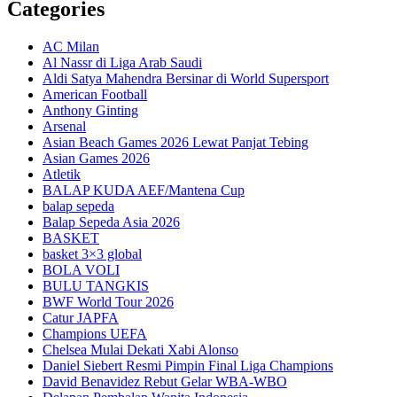
Categories
AC Milan
Al Nassr di Liga Arab Saudi
Aldi Satya Mahendra Bersinar di World Supersport
American Football
Anthony Ginting
Arsenal
Asian Beach Games 2026 Lewat Panjat Tebing
Asian Games 2026
Atletik
BALAP KUDA AEF/Mantena Cup
balap sepeda
Balap Sepeda Asia 2026
BASKET
basket 3×3 global
BOLA VOLI
BULU TANGKIS
BWF World Tour 2026
Catur JAPFA
Champions UEFA
Chelsea Mulai Dekati Xabi Alonso
Daniel Siebert Resmi Pimpin Final Liga Champions
David Benavidez Rebut Gelar WBA-WBO