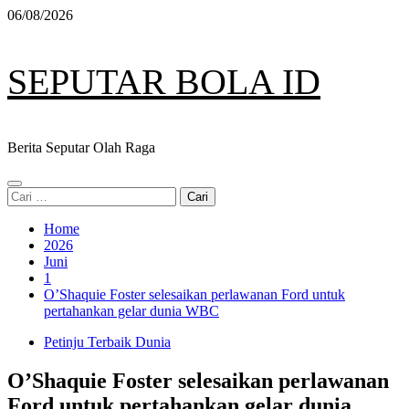
Skip
06/08/2026
to
content
SEPUTAR BOLA ID
Berita Seputar Olah Raga
Primary
Cari
Menu
untuk:
Home
2026
Juni
1
O’Shaquie Foster selesaikan perlawanan Ford untuk
pertahankan gelar dunia WBC
Petinju Terbaik Dunia
O’Shaquie Foster selesaikan perlawanan
Ford untuk pertahankan gelar dunia