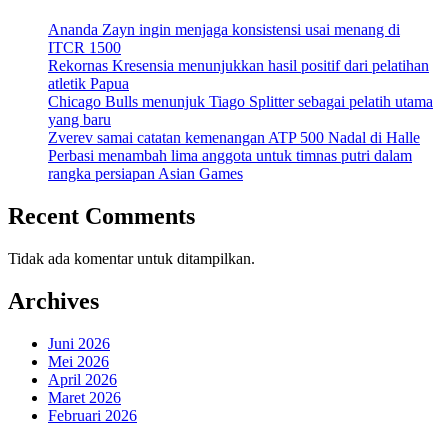
Ananda Zayn ingin menjaga konsistensi usai menang di
ITCR 1500
Rekornas Kresensia menunjukkan hasil positif dari pelatihan
atletik Papua
Chicago Bulls menunjuk Tiago Splitter sebagai pelatih utama
yang baru
Zverev samai catatan kemenangan ATP 500 Nadal di Halle
Perbasi menambah lima anggota untuk timnas putri dalam
rangka persiapan Asian Games
Recent Comments
Tidak ada komentar untuk ditampilkan.
Archives
Juni 2026
Mei 2026
April 2026
Maret 2026
Februari 2026