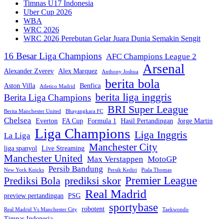
Timnas U17 Indonesia
Uber Cup 2026
WBA
WRC 2026
WRC 2026 Perebutan Gelar Juara Dunia Semakin Sengit
16 Besar Liga Champions
AFC Champions League 2
Arsenal
Alexander Zverev
Alex Marquez
Anthony Joshua
berita bola
Aston Villa
Benfica
Atletico Madrid
berita liga inggris
Berita Liga Champions
BRI Super League
Berita Manchester United
Bhayangkara FC
Chelsea
Everton
FA Cup
Formula 1
Hasil Pertandingan
Jorge Martin
Liga Champions
Liga Inggris
La Liga
Manchester City
liga spanyol
Live Streaming
Manchester United
Max Verstappen
MotoGP
Persib Bandung
New York Knicks
Persik Kediri
Piala Thomas
Premier League
prediksi skor
Prediksi Bola
Real Madrid
preview pertandingan
PSG
sportybase
robotent
Real Madrid Vs Manchester City
Taekwondo
Timnas Indonesia