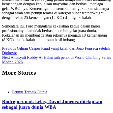
kemenangan dengan keputusan mayoritas dan berhasil menjaga
gelar WBC-nya. Kemenangan ini semakin mengukuhkan statusnya
sebagai salah satu petinju teratas di kategori super featherweight
dengan rekor 25 kemenangan (12 KO) dan tiga kekalahan.
Sementara itu, Ford mengalami kekalahan kedua dalam karier
profesionalnya dan tidak berhasil merebut gelar juara dunia.
Kekalahan ini membuat catatan rekornya menjadi 18 kemenangan
(8 KO), dua kekalahan, dan satu hasil imbang.
Post
Previous
Giliran Casper Ruud yang kalah dari Joao Fonseca setelah
Djokovic
navigation
Next
Antasyafi Robby Al Hilmi raih perak di World Climbing Series
Madrid 2026
More Stories
Petinju Terbaik Dunia
Rodriguez naik kelas, David Jimenez ditetapkan
sebagai juara dunia WBA