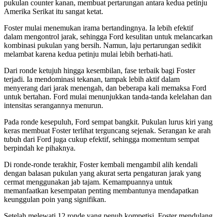
pukulan counter kanan, membuat pertarungan antara kedua petinju
Amerika Serikat itu sangat ketat.
Foster mulai menemukan irama bertandingnya. Ia lebih efektif
dalam mengontrol jarak, sehingga Ford kesulitan untuk melancarkan
kombinasi pukulan yang bersih. Namun, laju pertarungan sedikit
melambat karena kedua petinju mulai lebih berhati-hati.
Dari ronde ketujuh hingga kesembilan, fase terbaik bagi Foster
terjadi. Ia mendominasi tekanan, tampak lebih aktif dalam
menyerang dari jarak menengah, dan beberapa kali memaksa Ford
untuk bertahan. Ford mulai menunjukkan tanda-tanda kelelahan dan
intensitas serangannya menurun.
Pada ronde kesepuluh, Ford sempat bangkit. Pukulan lurus kiri yang
keras membuat Foster terlihat terguncang sejenak. Serangan ke arah
tubuh dari Ford juga cukup efektif, sehingga momentum sempat
berpindah ke pihaknya.
Di ronde-ronde terakhir, Foster kembali mengambil alih kendali
dengan balasan pukulan yang akurat serta pengaturan jarak yang
cermat menggunakan jab tajam. Kemampuannya untuk
memanfaatkan kesempatan penting membantunya mendapatkan
keunggulan poin yang signifikan.
Setelah melewati 12 ronde yang penuh kompetisi, Foster mendulang