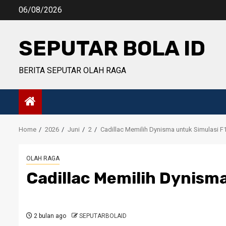
Skip
06/08/2026
to
content
SEPUTAR BOLA ID
BERITA SEPUTAR OLAH RAGA
Home
2026
Juni
2
Cadillac Memilih Dynisma untuk Simulasi F
OLAH RAGA
Cadillac Memilih Dynisma
2 bulan ago
SEPUTARBOLAID