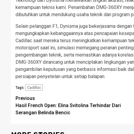
Teknologi dari Dynisma menawarkan tingkat akurasi, reak
kemampuan teknis kami. Penambahan DMG-360XY menjadi 
dibutuhkan untuk mendukung usaha teknik dan program
Selain pelanggan F1, Dynisma juga bekerjasama dengan t
mengungkapkan kebanggaannya atas pencapaian kesepak
Cadillac saat mereka terus meningkatkan kemampuan tekn
motorsport saat ini, simulasi memegang peranan penti
pengembangan teknik, serta memastikan adanya korelasi ku
DMG-360XY dirancang untuk menciptakan lingkungan yang
pengambilan keputusan yang berbasis informasi baik d
persiapan penyetelan untuk setiap balapan.
Cadillac
Tags:
Post
Previous
Hasil French Open: Elina Svitolina Terhindar Dari
navigation
Serangan Belinda Bencic