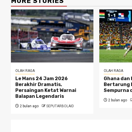
MORE STORIES
OLAH RAGA
OLAH RAGA
Le Mans 24 Jam 2026
Ghana dan 
Berakhir Dramatis,
Bertarung 
Persaingan Ketat Warnai
Sempurna d
Balapan Legendaris
2 bulan ago
2 bulan ago
SEPUTARBOLAID