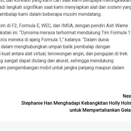
si, dan korelasi yang kami cari saat kami berupaya meningkatkan
langkah signifikan saat kami menyiapkan alat dan sistem yan
 pembalap kami dalam beberapa musim mendatang.
im di F2, Formula E, WEC, dan IMSA, dengan pendiri Ash Warne
atan ini. “Dynisma merasa terhormat mendukung Tim Formula 1
is mereka di ajang Formula 1,” katanya. “Dalam dunia
ng dalam menghubungkan umpan balik pembalap dengan
at antara alat virtual, terowongan angin, dan pengujian di trek.
 sangat dapat diulang dan akurat, sehingga mendukung
alam pengembangan mobil untuk jangka panjang maupun dalam
Nex
Stephanie Han Menghadapi Kebangkitan Holly Hol
untuk Mempertahankan Gela