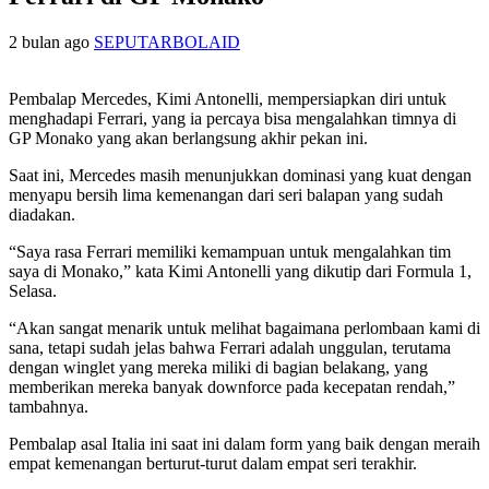
2 bulan ago
SEPUTARBOLAID
Pembalap Mercedes, Kimi Antonelli, mempersiapkan diri untuk
menghadapi Ferrari, yang ia percaya bisa mengalahkan timnya di
GP Monako yang akan berlangsung akhir pekan ini.
Saat ini, Mercedes masih menunjukkan dominasi yang kuat dengan
menyapu bersih lima kemenangan dari seri balapan yang sudah
diadakan.
“Saya rasa Ferrari memiliki kemampuan untuk mengalahkan tim
saya di Monako,” kata Kimi Antonelli yang dikutip dari Formula 1,
Selasa.
“Akan sangat menarik untuk melihat bagaimana perlombaan kami di
sana, tetapi sudah jelas bahwa Ferrari adalah unggulan, terutama
dengan winglet yang mereka miliki di bagian belakang, yang
memberikan mereka banyak downforce pada kecepatan rendah,”
tambahnya.
Pembalap asal Italia ini saat ini dalam form yang baik dengan meraih
empat kemenangan berturut-turut dalam empat seri terakhir.