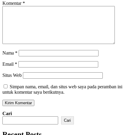
Komentar
*
Nama
*
Email
*
Situs Web
Simpan nama, email, dan situs web saya pada peramban ini
untuk komentar saya berikutnya.
Cari
Cari
Recent Posts