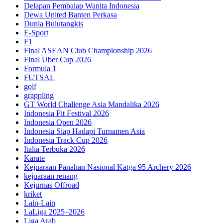
Delapan Pembalap Wanita Indonesia
Dewa United Banten Perkasa
Dunia Bulutangkis
E-Sport
F1
Final ASEAN Club Championship 2026
Final Uber Cup 2026
Formula 1
FUTSAL
golf
grappling
GT World Challenge Asia Mandalika 2026
Indonesia Fit Festival 2026
Indonesia Open 2026
Indonesia Siap Hadapi Turnamen Asia
Indonesia Track Cup 2026
Italia Terbuka 2026
Karate
Kejuaraan Panahan Nasional Katga 95 Archery 2026
kejuaraan renang
Kejurnas Offroad
kriket
Lain-Lain
LaLiga 2025–2026
Liga Arab