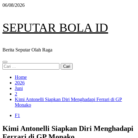
Skip
06/08/2026
to
content
SEPUTAR BOLA ID
Berita Seputar Olah Raga
Primary
Cari
Menu
untuk:
Home
2026
Juni
2
Kimi Antonelli Siapkan Diri Menghadapi Ferrari di GP
Monako
F1
Kimi Antonelli Siapkan Diri Menghadapi
Ferrari di GP Monako