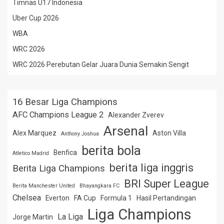
Timnas U17 Indonesia
Uber Cup 2026
WBA
WRC 2026
WRC 2026 Perebutan Gelar Juara Dunia Semakin Sengit
16 Besar Liga Champions
AFC Champions League 2
Alexander Zverev
Arsenal
Alex Marquez
Aston Villa
Anthony Joshua
berita bola
Benfica
Atletico Madrid
berita liga inggris
Berita Liga Champions
BRI Super League
Berita Manchester United
Bhayangkara FC
Chelsea
Everton
FA Cup
Formula 1
Hasil Pertandingan
Liga Champions
La Liga
Jorge Martin