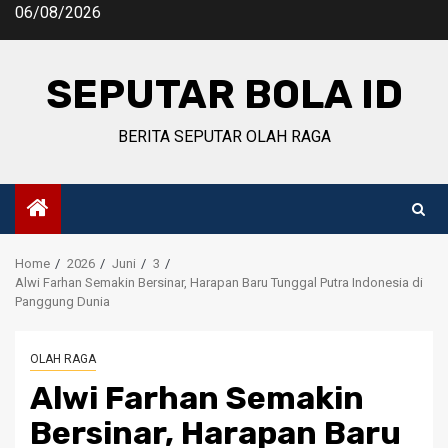
Skip
06/08/2026
to
content
SEPUTAR BOLA ID
BERITA SEPUTAR OLAH RAGA
Home
2026
Juni
3
Alwi Farhan Semakin Bersinar, Harapan Baru Tunggal Putra Indonesia di
Panggung Dunia
OLAH RAGA
Alwi Farhan Semakin
Bersinar, Harapan Baru