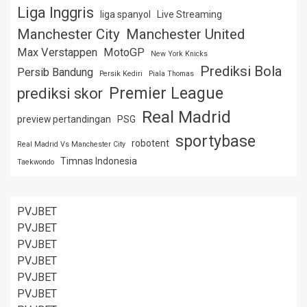
Liga Inggris
liga spanyol
Live Streaming
Manchester City
Manchester United
Max Verstappen
MotoGP
New York Knicks
Prediksi Bola
Persib Bandung
Persik Kediri
Piala Thomas
Premier League
prediksi skor
Real Madrid
preview pertandingan
PSG
sportybase
robotent
Real Madrid Vs Manchester City
Timnas Indonesia
Taekwondo
PVJBET
PVJBET
PVJBET
PVJBET
PVJBET
PVJBET