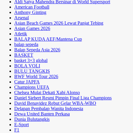
Aldi Satya Mahendra Bersinar di World Supersport
American Football
Anthony Ginting
Arsenal
Asian Beach Games 2026 Lewat Panjat Tebing
Asian Games 2026
Atletik
BALAP KUDA AEF/Mantena Cup
balap sepeda
Balap Sepeda Asia 2026
BASKET
basket 3×3 global
BOLA VOLI
BULU TANGKIS
BWF World Tour 2026
Catur JAPFA
Champions UEFA
Chelsea Mulai Dekati Xabi Alonso
Daniel Siebert Resmi Pimpin Final Liga Champions
David Benavidez Rebut Gelar WBA-WBO
Delapan Pembalap Wanita Indonesia
Dewa United Banten Perkasa
Dunia Bulutangkis
E-Sport
F1