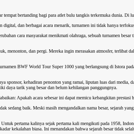
r tempat bertanding bagi para atlet bulu tangkis terkemuka dunia. Di l
 digital, dan berbagai acara menarik, turnamen ini tidak hanya terfoku
 perubahan cara masyarakat menikmati olahraga, sebuah turnamen besar t
duk, menonton, dan pergi. Mereka ingin merasakan atmosfer, terlibat
rnamen BWF World Tour Super 1000 yang berlangsung di Istora pada 2–7
irnya sponsor, kehadiran penonton yang ramai, liputan luas dari media
ki daya tarik yang besar dan belum kehilangan panggungnya.
iabaikan: Apakah acara sebesar ini dapat memicu kebangkitan prestasi b
 tidak sedang baik. Meski masih mengandalkan nama besar, sejarah yang
tuk pertama kalinya sejak pertama kali mengikuti pada 1958, Indonesi
ekadar kekalahan biasa. Ini menandakan bahwa sejarah besar tidak sela