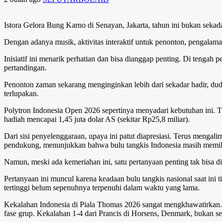
Istora Gelora Bung Karno di Senayan, Jakarta, tahun ini bukan sekada
Dengan adanya musik, aktivitas interaktif untuk penonton, pengalaman
Inisiatif ini menarik perhatian dan bisa dianggap penting. Di tengah
pertandingan.
Penonton zaman sekarang menginginkan lebih dari sekadar hadir, du
terlupakan.
Polytron Indonesia Open 2026 sepertinya menyadari kebutuhan ini. Tu
hadiah mencapai 1,45 juta dolar AS (sekitar Rp25,8 miliar).
Dari sisi penyelenggaraan, upaya ini patut diapresiasi. Terus mengal
pendukung, menunjukkan bahwa bulu tangkis Indonesia masih memili
Namun, meski ada kemeriahan ini, satu pertanyaan penting tak bisa d
Pertanyaan ini muncul karena keadaan bulu tangkis nasional saat ini
tertinggi belum sepenuhnya terpenuhi dalam waktu yang lama.
Kekalahan Indonesia di Piala Thomas 2026 sangat mengkhawatirkan. Un
fase grup. Kekalahan 1-4 dari Prancis di Horsens, Denmark, bukan s