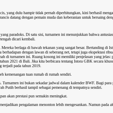
ncis, yang dulu hampir tidak pernah diperhitungkan, kini berhasil men
rancis datang dengan pemain muda dan keberanian untuk bersaing deng
yang paradoks. Di satu sisi, turnamen ini menunjukkan bahwa antusias
tengah dicari kembali.
 Mereka berlaga di bawah tekanan yang sangat besar. Bertanding di Ist
a berhadapan dengan lawan di seberang net, tetapi juga ekspektasi ri
h di turnamen ini. Ruang kosong ini memiliki penjelasan yang jelas
tahun 2021 di Bali. Jika kita berbicara tentang Istora GBK secara kh
 terjadi pada tahun 2019.
 oleh kemenangan tuan rumah di rumah sendiri.
 Turnamen ini bukan sekadar jadwal dalam kalender BWF. Bagi para pen
rah Putih berhasil tampil sebagai pemenang di tempatnya sendiri.
apan akan prestasi pun semakin meningkat.
n menjadikan pengalaman menonton lebih mengesankan. Namun pada akhir