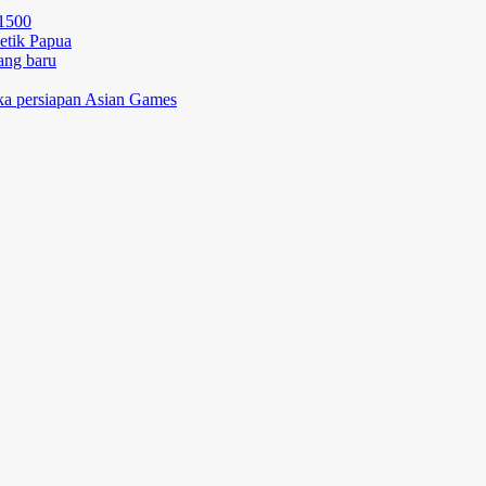
 1500
letik Papua
ang baru
gka persiapan Asian Games