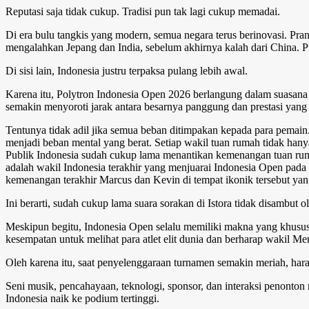
Reputasi saja tidak cukup. Tradisi pun tak lagi cukup memadai.
Di era bulu tangkis yang modern, semua negara terus berinovasi. Pra
mengalahkan Jepang dan India, sebelum akhirnya kalah dari China. P
Di sisi lain, Indonesia justru terpaksa pulang lebih awal.
Karena itu, Polytron Indonesia Open 2026 berlangung dalam suasana 
semakin menyoroti jarak antara besarnya panggung dan prestasi yang 
Tentunya tidak adil jika semua beban ditimpakan kepada para pemain.
menjadi beban mental yang berat. Setiap wakil tuan rumah tidak hany
Publik Indonesia sudah cukup lama menantikan kemenangan tuan ruma
adalah wakil Indonesia terakhir yang menjuarai Indonesia Open pada 
kemenangan terakhir Marcus dan Kevin di tempat ikonik tersebut yang
Ini berarti, sudah cukup lama suara sorakan di Istora tidak disambut
Meskipun begitu, Indonesia Open selalu memiliki makna yang khusus.
kesempatan untuk melihat para atlet elit dunia dan berharap wakil Me
Oleh karena itu, saat penyelenggaraan turnamen semakin meriah, har
Seni musik, pencahayaan, teknologi, sponsor, dan interaksi penonto
Indonesia naik ke podium tertinggi.