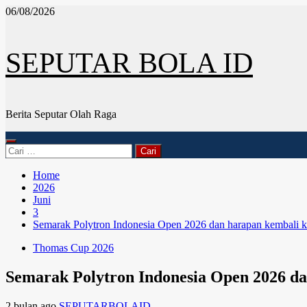
Skip
06/08/2026
to
content
SEPUTAR BOLA ID
Berita Seputar Olah Raga
Primary
Cari
Menu
untuk:
Home
2026
Juni
3
Semarak Polytron Indonesia Open 2026 dan harapan kembali k
Thomas Cup 2026
Semarak Polytron Indonesia Open 2026 da
2 bulan ago
SEPUTARBOLAID