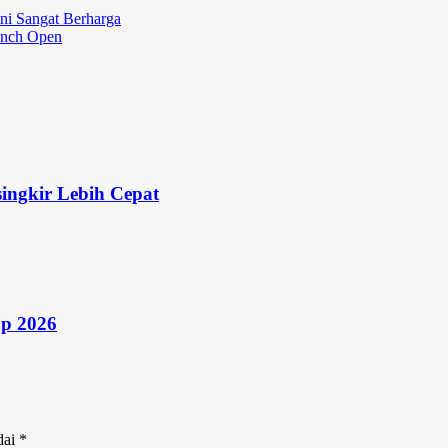
ni Sangat Berharga
rench Open
ingkir Lebih Cepat
up 2026
dai
*