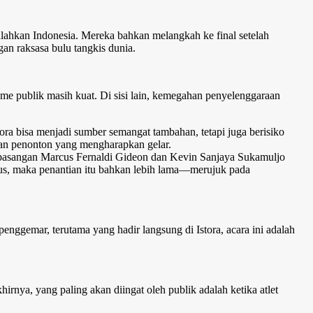
galahkan Indonesia. Mereka bahkan melangkah ke final setelah
an raksasa bulu tangkis dunia.
me publik masih kuat. Di sisi lain, kemegahan penyelenggaraan
ora bisa menjadi sumber semangat tambahan, tetapi juga berisiko
buan penonton yang mengharapkan gelar.
: pasangan Marcus Fernaldi Gideon dan Kevin Sanjaya Sukamuljo
usus, maka penantian itu bahkan lebih lama—merujuk pada
ggemar, terutama yang hadir langsung di Istora, acara ini adalah
nya, yang paling akan diingat oleh publik adalah ketika atlet