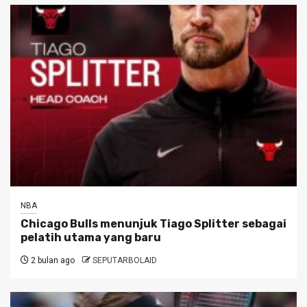
NBA
Chicago Bulls menunjuk Tiago Splitter sebagai
pelatih utama yang baru
2 bulan ago
SEPUTARBOLAID