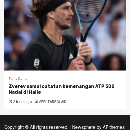
Tenis Dunia
Zverev samai catatan kemenangan ATP 500
Nadal di Halle
2 bulan ago
SEPUTARBOLAID
Copyright © All rights reserved.
|
Newsphere
by AF themes.