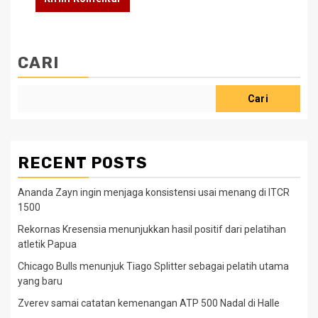
CARI
Cari
RECENT POSTS
Ananda Zayn ingin menjaga konsistensi usai menang di ITCR
1500
Rekornas Kresensia menunjukkan hasil positif dari pelatihan
atletik Papua
Chicago Bulls menunjuk Tiago Splitter sebagai pelatih utama
yang baru
Zverev samai catatan kemenangan ATP 500 Nadal di Halle