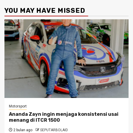
YOU MAY HAVE MISSED
Motorsport
Ananda Zayn ingin menjaga konsistensi usai
menang di ITCR 1500
2 bulan ago
SEPUTARBOLAID