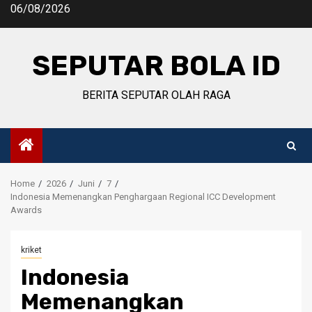
Skip
06/08/2026
to
content
SEPUTAR BOLA ID
BERITA SEPUTAR OLAH RAGA
Home
2026
Juni
7
Indonesia Memenangkan Penghargaan Regional ICC Development
Awards
kriket
Indonesia
Memenangkan