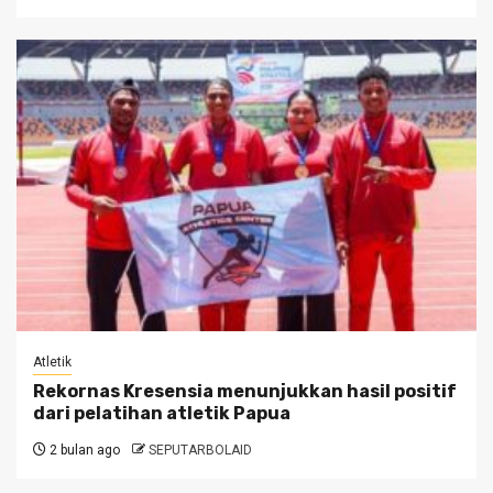
Atletik
Rekornas Kresensia menunjukkan hasil positif
dari pelatihan atletik Papua
2 bulan ago
SEPUTARBOLAID