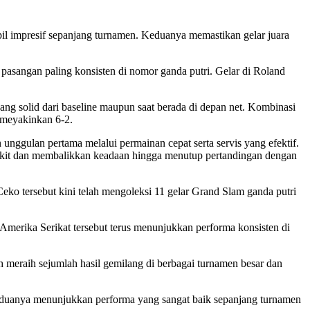
mpil impresif sepanjang turnamen. Keduanya memastikan gelar juara
pasangan paling konsisten di nomor ganda putri. Gelar di Roland
ng solid dari baseline maupun saat berada di depan net. Kombinasi
 meyakinkan 6-2.
ggulan pertama melalui permainan cepat serta servis yang efektif.
t dan membalikkan keadaan hingga menutup pertandingan dengan
Ceko tersebut kini telah mengoleksi 11 gelar Grand Slam ganda putri
 Amerika Serikat tersebut terus menunjukkan performa konsisten di
h meraih sejumlah hasil gemilang di berbagai turnamen besar dan
Keduanya menunjukkan performa yang sangat baik sepanjang turnamen