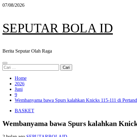
Skip
07/08/2026
to
content
SEPUTAR BOLA ID
Berita Seputar Olah Raga
Primary
Cari
Menu
untuk:
Home
2026
Juni
9
Wembanyama bawa Spurs kalahkan Knicks 115-111 di Pertan
BASKET
Wembanyama bawa Spurs kalahkan Knicks 
2 bulan ago
SEPUTARBOLAID