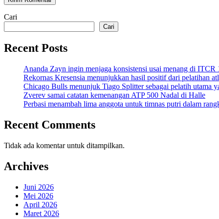
Cari
Cari
Recent Posts
Ananda Zayn ingin menjaga konsistensi usai menang di ITCR
Rekornas Kresensia menunjukkan hasil positif dari pelatihan at
Chicago Bulls menunjuk Tiago Splitter sebagai pelatih utama y
Zverev samai catatan kemenangan ATP 500 Nadal di Halle
Perbasi menambah lima anggota untuk timnas putri dalam ran
Recent Comments
Tidak ada komentar untuk ditampilkan.
Archives
Juni 2026
Mei 2026
April 2026
Maret 2026