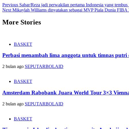
Post
Previous
Sabar/Reza jadi perwakilan pertama Indonesia yang tembus 
Next
Mikaylah Williams dinyatakan sebagai MVP Piala Dunia FIBA
navigation
More Stories
BASKET
Perbasi menambah lima anggota untuk timnas putri
2 bulan ago
SEPUTARBOLAID
BASKET
Amsterdam Rabobank Juara World Tour 3×3 Vienn
2 bulan ago
SEPUTARBOLAID
BASKET