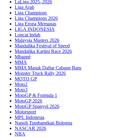
LaLiga 2025–2026
Liga Arab
Liga Champions
Liga Champions 2026
Liga Eropa Memanas
LIGA INDONESIA
Loncat Indah
Malaysia Masters 2026
Mandalika Festival of Speed
Mandalika Kartini Race 2026
Mbappé
MMA
MMA Masuk Daftar Cabang Baru
Monster Truck Rally 2026
MOTO GP
Moto2
Moto3
MotoGP & Formula 1
MotoGP 2026
MotoGP Spanyol 2026
Motorsport
MPL Indonesia
Napoli Tumbangkan Bologna
NASCAR 2026
NBA