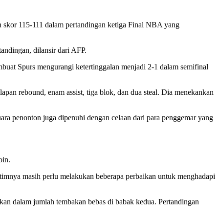
skor 115-111 dalam pertandingan ketiga Final NBA yang
andingan, dilansir dari AFP.
mbuat Spurs mengurangi ketertinggalan menjadi 2-1 dalam semifinal
pan rebound, enam assist, tiga blok, dan dua steal. Dia menekankan
uara penonton juga dipenuhi dengan celaan dari para penggemar yang
oin.
 timnya masih perlu melakukan beberapa perbaikan untuk menghadapi
ifikan dalam jumlah tembakan bebas di babak kedua. Pertandingan