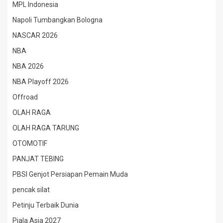
MPL Indonesia
Napoli Tumbangkan Bologna
NASCAR 2026
NBA
NBA 2026
NBA Playoff 2026
Offroad
OLAH RAGA
OLAH RAGA TARUNG
OTOMOTIF
PANJAT TEBING
PBSI Genjot Persiapan Pemain Muda
pencak silat
Petinju Terbaik Dunia
Piala Asia 2027