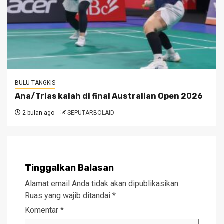
BULU TANGKIS
Ana/Trias kalah di final Australian Open 2026
2 bulan ago
SEPUTARBOLAID
Tinggalkan Balasan
Alamat email Anda tidak akan dipublikasikan.
Ruas yang wajib ditandai
*
Komentar
*