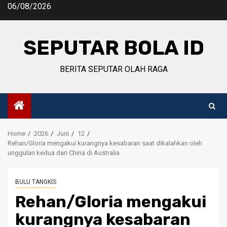
Skip
06/08/2026
to
content
SEPUTAR BOLA ID
BERITA SEPUTAR OLAH RAGA
Home
2026
Juni
12
Rehan/Gloria mengakui kurangnya kesabaran saat dikalahkan oleh
unggulan kedua dari China di Australia
BULU TANGKIS
Rehan/Gloria mengakui
kurangnya kesabaran