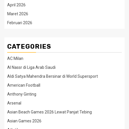
April 2026
Maret 2026
Februari 2026
CATEGORIES
AC Milan
Al Nassr di Liga Arab Saudi
Aldi Satya Mahendra Bersinar di World Supersport
American Football
Anthony Ginting
Arsenal
Asian Beach Games 2026 Lewat Panjat Tebing
Asian Games 2026