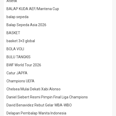
Atletik
BALAP KUDA AEF/Mantena Cup
balap sepeda
Balap Sepeda Asia 2026
BASKET
basket 3×3 global
BOLA VOLI
BULU TANGKIS
BWF World Tour 2026
Catur JAPFA
Champions UEFA
Chelsea Mulai Dekati Xabi Alonso
Daniel Siebert Resmi Pimpin Final Liga Champions
David Benavidez Rebut Gelar WBA-WBO
Delapan Pembalap Wanita Indonesia