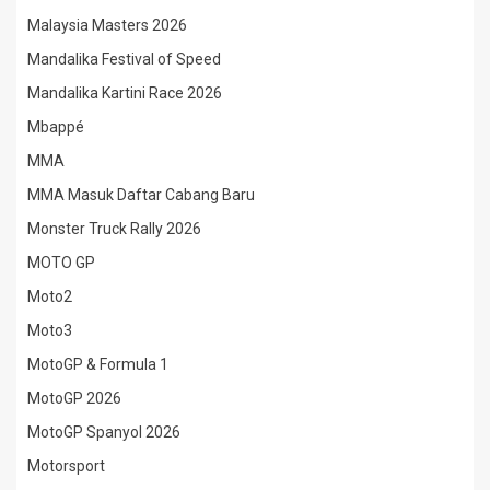
Malaysia Masters 2026
Mandalika Festival of Speed
Mandalika Kartini Race 2026
Mbappé
MMA
MMA Masuk Daftar Cabang Baru
Monster Truck Rally 2026
MOTO GP
Moto2
Moto3
MotoGP & Formula 1
MotoGP 2026
MotoGP Spanyol 2026
Motorsport