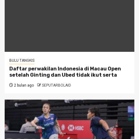
BULU TANGKIS
Daftar perwakilan Indonesia di Macau Open
setelah Ginting dan Ubed tidak ikut serta
2 bulan ago
SEPUTARBOLAID