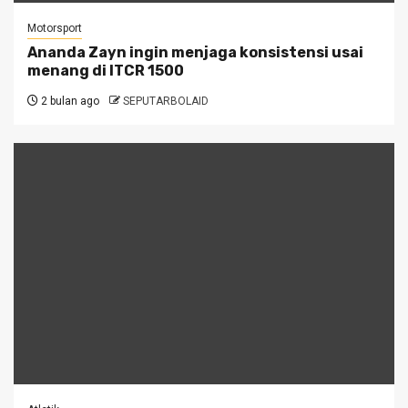
Motorsport
Ananda Zayn ingin menjaga konsistensi usai
menang di ITCR 1500
2 bulan ago
SEPUTARBOLAID