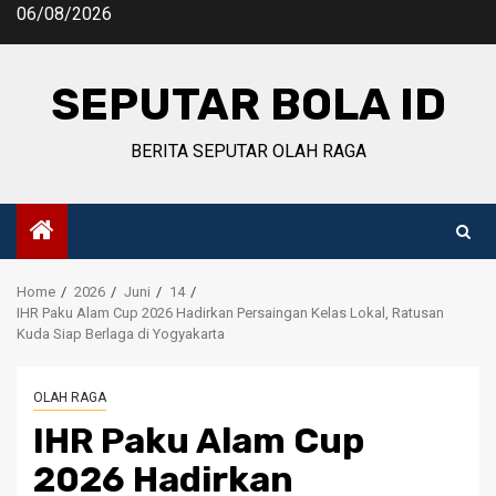
Skip
06/08/2026
to
content
SEPUTAR BOLA ID
BERITA SEPUTAR OLAH RAGA
Home
2026
Juni
14
IHR Paku Alam Cup 2026 Hadirkan Persaingan Kelas Lokal, Ratusan
Kuda Siap Berlaga di Yogyakarta
OLAH RAGA
IHR Paku Alam Cup
2026 Hadirkan