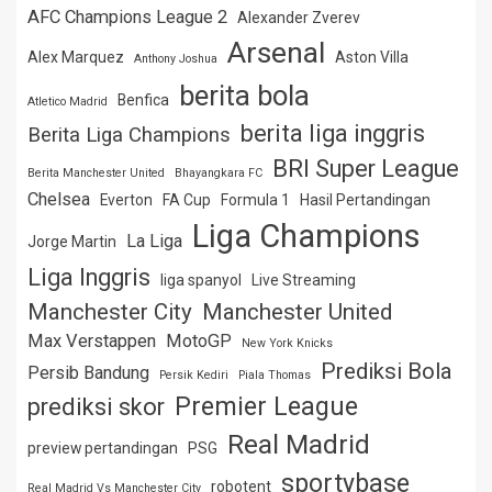
AFC Champions League 2
Alexander Zverev
Arsenal
Alex Marquez
Aston Villa
Anthony Joshua
berita bola
Benfica
Atletico Madrid
berita liga inggris
Berita Liga Champions
BRI Super League
Berita Manchester United
Bhayangkara FC
Chelsea
Everton
FA Cup
Formula 1
Hasil Pertandingan
Liga Champions
La Liga
Jorge Martin
Liga Inggris
liga spanyol
Live Streaming
Manchester City
Manchester United
Max Verstappen
MotoGP
New York Knicks
Prediksi Bola
Persib Bandung
Persik Kediri
Piala Thomas
Premier League
prediksi skor
Real Madrid
preview pertandingan
PSG
sportybase
robotent
Real Madrid Vs Manchester City