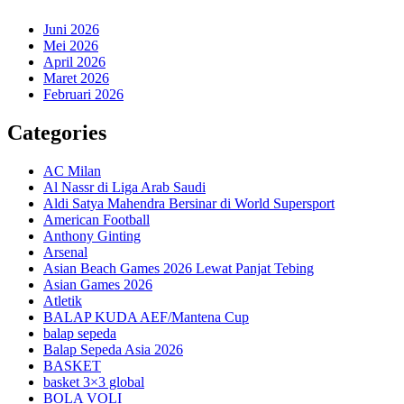
Juni 2026
Mei 2026
April 2026
Maret 2026
Februari 2026
Categories
AC Milan
Al Nassr di Liga Arab Saudi
Aldi Satya Mahendra Bersinar di World Supersport
American Football
Anthony Ginting
Arsenal
Asian Beach Games 2026 Lewat Panjat Tebing
Asian Games 2026
Atletik
BALAP KUDA AEF/Mantena Cup
balap sepeda
Balap Sepeda Asia 2026
BASKET
basket 3×3 global
BOLA VOLI