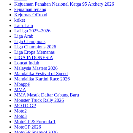
Kejuaraan Panahan Nasional Katga 95 Archery 2026
kejuaraan renang
Kejurnas Offroad
kriket
Lain-Lain
LaLiga 2025–2026
Liga Arab
Liga Champions
Liga Champions 2026
Liga Eropa Memanas
LIGA INDONESIA
Loncat Indah
Malaysia Masters 2026
Mandalika Festival of Speed
Mandalika Kartini Race 2026
Mbappé
MMA
MMA Masuk Daftar Cabang Baru
Monster Truck Rally 2026
MOTO GP
Moto2
Moto3
MotoGP & Formula 1
MotoGP 2026
MotoGP Spanyol 2026