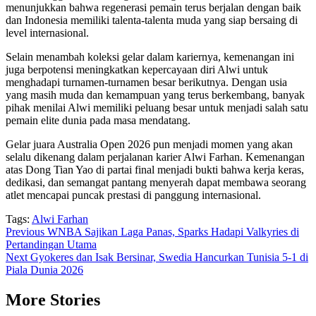
menunjukkan bahwa regenerasi pemain terus berjalan dengan baik
dan Indonesia memiliki talenta-talenta muda yang siap bersaing di
level internasional.
Selain menambah koleksi gelar dalam kariernya, kemenangan ini
juga berpotensi meningkatkan kepercayaan diri Alwi untuk
menghadapi turnamen-turnamen besar berikutnya. Dengan usia
yang masih muda dan kemampuan yang terus berkembang, banyak
pihak menilai Alwi memiliki peluang besar untuk menjadi salah satu
pemain elite dunia pada masa mendatang.
Gelar juara Australia Open 2026 pun menjadi momen yang akan
selalu dikenang dalam perjalanan karier Alwi Farhan. Kemenangan
atas Dong Tian Yao di partai final menjadi bukti bahwa kerja keras,
dedikasi, dan semangat pantang menyerah dapat membawa seorang
atlet mencapai puncak prestasi di panggung internasional.
Tags:
Alwi Farhan
Post
Previous
WNBA Sajikan Laga Panas, Sparks Hadapi Valkyries di
Pertandingan Utama
navigation
Next
Gyokeres dan Isak Bersinar, Swedia Hancurkan Tunisia 5-1 di
Piala Dunia 2026
More Stories