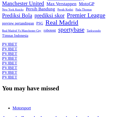
Manchester United
Max Verstappen
MotoGP
Persib Bandung
New York Knicks
Persik Kediri
Piala Thomas
Premier League
prediksi skor
Prediksi Bola
Real Madrid
preview pertandingan
PSG
sportybase
robotent
Real Madrid Vs Manchester City
Taekwondo
Timnas Indonesia
PVJBET
PVJBET
PVJBET
PVJBET
PVJBET
PVJBET
PVJBET
PVJBET
You may have missed
Motorsport