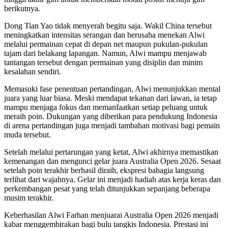
berikutnya.
Dong Tian Yao tidak menyerah begitu saja. Wakil China tersebut
meningkatkan intensitas serangan dan berusaha menekan Alwi
melalui permainan cepat di depan net maupun pukulan-pukulan
tajam dari belakang lapangan. Namun, Alwi mampu menjawab
tantangan tersebut dengan permainan yang disiplin dan minim
kesalahan sendiri.
Memasuki fase penentuan pertandingan, Alwi menunjukkan mental
juara yang luar biasa. Meski mendapat tekanan dari lawan, ia tetap
mampu menjaga fokus dan memanfaatkan setiap peluang untuk
meraih poin. Dukungan yang diberikan para pendukung Indonesia
di arena pertandingan juga menjadi tambahan motivasi bagi pemain
muda tersebut.
Setelah melalui pertarungan yang ketat, Alwi akhirnya memastikan
kemenangan dan mengunci gelar juara Australia Open 2026. Sesaat
setelah poin terakhir berhasil diraih, ekspresi bahagia langsung
terlihat dari wajahnya. Gelar ini menjadi hadiah atas kerja keras dan
perkembangan pesat yang telah ditunjukkan sepanjang beberapa
musim terakhir.
Keberhasilan Alwi Farhan menjuarai Australia Open 2026 menjadi
kabar menggembirakan bagi bulu tangkis Indonesia. Prestasi ini