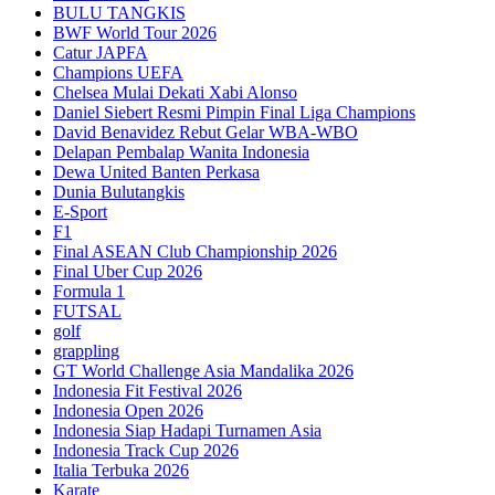
BULU TANGKIS
BWF World Tour 2026
Catur JAPFA
Champions UEFA
Chelsea Mulai Dekati Xabi Alonso
Daniel Siebert Resmi Pimpin Final Liga Champions
David Benavidez Rebut Gelar WBA-WBO
Delapan Pembalap Wanita Indonesia
Dewa United Banten Perkasa
Dunia Bulutangkis
E-Sport
F1
Final ASEAN Club Championship 2026
Final Uber Cup 2026
Formula 1
FUTSAL
golf
grappling
GT World Challenge Asia Mandalika 2026
Indonesia Fit Festival 2026
Indonesia Open 2026
Indonesia Siap Hadapi Turnamen Asia
Indonesia Track Cup 2026
Italia Terbuka 2026
Karate